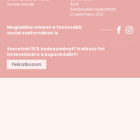
Összes termék
ÁSZF
Kollekciók
Adatkezelési tájékoztató
Cookie Policy (EU)
Gravír
Megtalálsz minket a fontosabb
social csatornákon is.
Összes termék
Szeretnél 10% kedvezményt? Iratkozz fel
hírlevelünkre a kuponkódért!
Zsinór csere
Feliratkozom
info@niuni.eu
Belépés/regisztráció