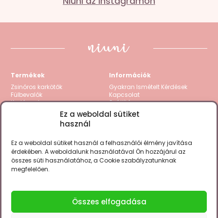
Niuni az Instagramon
Termékek
Információk
Zsinóros karkötők
Gyakran Ismételt Kérdések
Fülbevalók
Kapcsolat
Karláncok
Szállítás
Nyakláncok
Visszatérítés / Garancia
Ez a weboldal sütiket
Kollekciók
Fizetési módok
használ
Gravírozható termékek
Zsinór csere
Összes termék
ÁSZF
Adatkezelési tájékoztató
Ez a weboldal sütiket használ a felhasználói élmény javítása
Cookie Policy (EU)
érdekében. A weboldalunk használatával Ön hozzájárul az
összes süti használatához, a Cookie szabályzatunknak
Megtalálsz minket a fontosabb
megfelelően.
social csatornákon is.
Összes elfogadása
Szeretnél 10% kedvezményt? Iratkozz fel
hírlevelünkre a kuponkódért!