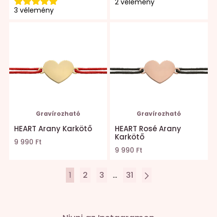
2 vélemény
3 vélemény
Gravírozható
Gravírozható
HEART Arany Karkötő
HEART Rosé Arany
Karkötő
9 990 Ft
9 990 Ft
1
2
3
...
31