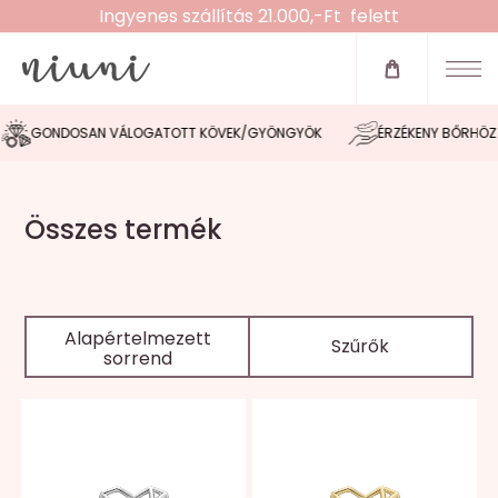
Ingyenes szállítás 21.000,-Ft felett
Újdonságok
Zsinóros karkötők
GONDOSAN VÁLOGATOTT KÖVEK/GYÖNGYÖK
ÉRZÉKENY BŐRHÖZ IGA
Fülbevalók
Nyakláncok
Összes termék
Karláncok
Bokaláncok
Alapértelmezett
Szűrők
sorrend
Gyűrűk
Morse tervező
Akció