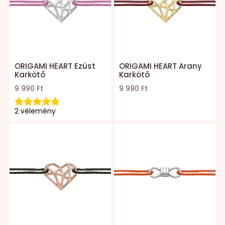
Kollekciók
Gravír
Összes termék
ORIGAMI HEART Ezüst
ORIGAMI HEART Arany
Karkötő
Karkötő
Zsinór csere
9 990 Ft
9 990 Ft
2 vélemény