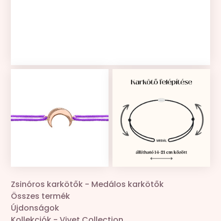
Kollekciók
Gravír
Összes termék
Zsinór csere
Zsinóros karkötők
-
Medálos karkötők
Összes termék
Újdonságok
Kollekciók
-
Vivet Collection