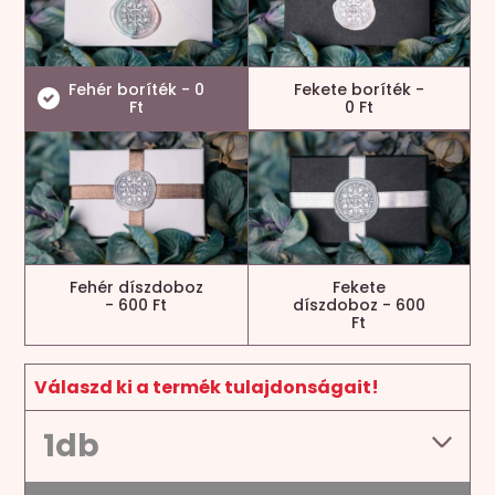
Fehér boríték - 0
Fekete boríték -
Ft
0 Ft
Fehér díszdoboz
Fekete
- 600 Ft
díszdoboz - 600
Ft
Válaszd ki a termék tulajdonságait!