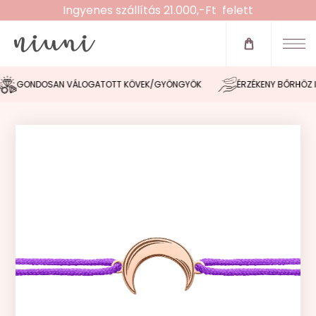
Ingyenes szállítás 21.000,-Ft felett
Újdonságok
Zsinóros karkötők
GONDOSAN VÁLOGATOTT KÖVEK/GYÖNGYÖK
ÉRZÉKENY BŐRHÖZ IG
Fülbevalók
Nyakláncok
Karláncok
Bokaláncok
Gyűrűk
Morse tervező
Akció