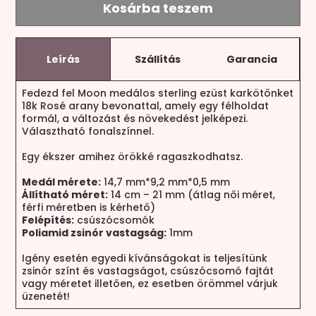
Kosárba teszem
Leírás
Szállítás
Garancia
Fedezd fel Moon medálos sterling ezüst karkötőnket
18k Rosé arany bevonattal, amely egy félholdat
formál, a változást és növekedést jelképezi.
Választható fonalszínnel.
Egy ékszer amihez örökké ragaszkodhatsz.
Medál mérete:
14,7 mm*9,2 mm*0,5 mm
Állítható méret:
14 cm – 21 mm (átlag női méret,
férfi méretben is kérhető)
Felépítés:
csúszócsomók
Poliamid zsinór vastagság:
1mm
Igény esetén egyedi kívánságokat is teljesítünk
zsinór színt és vastagságot, csúszócsomó fajtát
vagy méretet illetően, ez esetben örömmel várjuk
üzenetét!