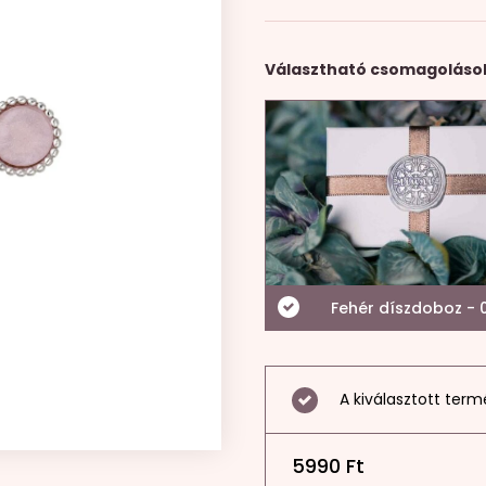
Választható csomagoláso
Fehér díszdoboz - 0
A kiválasztott term
5990
Ft