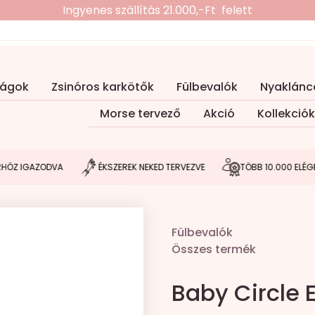
Ingyenes szállítás 21.000,-Ft felett
ságok
Zsinóros karkötők
Fülbevalók
Nyaklánc
Morse tervező
Akció
Kollekciók
 IGAZODVA
ÉKSZEREK NEKED TERVEZVE
TÖBB 10.000 ELÉGEDET
Fülbevalók
Összes termék
Baby Circle 