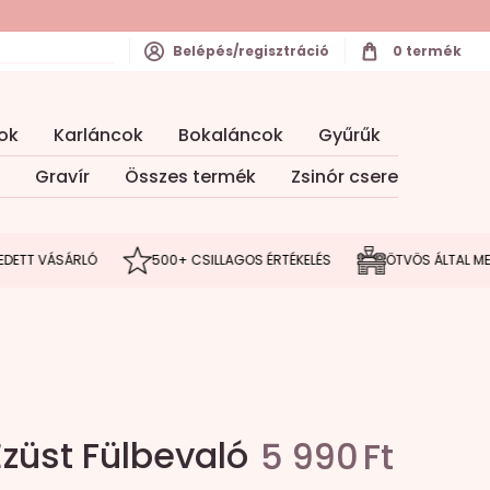
Belépés/regisztráció
0
termék
ok
Karláncok
Bokaláncok
Gyűrűk
Gravír
Összes termék
Zsinór csere
T VÁSÁRLÓ
500+ CSILLAGOS ÉRTÉKELÉS
ÖTVÖS ÁLTAL MEGÁL
Ezüst Fülbevaló
5 990
Ft