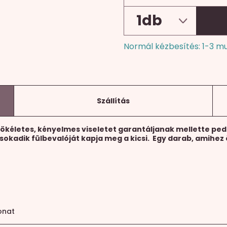
Normál kézbesítés: 1-3 m
Szállítás
kéletes, kényelmes viseletet garantáljanak mellette pedig
sokadik fülbevalóját kapja meg a kicsi.
Egy darab, amihez
onat