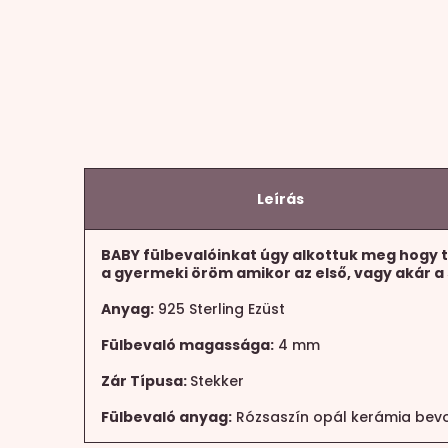
Leírás
BABY fülbevalóinkat úgy alkottuk meg hogy tö
a gyermeki öröm amikor az első, vagy akár a 
Anyag:
925 Sterling Ezüst
Fülbevaló magassága:
4 mm
Zár Típusa:
Stekker
Fülbevaló anyag:
Rózsaszín opál kerámia bev