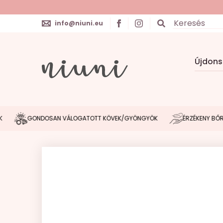
info@niuni.eu
Újdon
GONDOSAN VÁLOGATOTT KÖVEK/GYÖNGYÖK
ÉRZÉKENY BŐRHÖZ