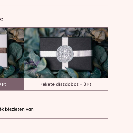
k:
 Ft
Fekete díszdoboz - 0 Ft
ék készleten van