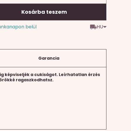
Kosárba teszem
HU
unkanapon belül
Garancia
 képviseljék a cukiságot. Leírhatatlan érzés
 örökké ragaszkodhatsz.