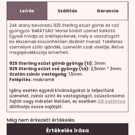
Leírás
Szállítás
Garancia
24K arany bevonatú 925 Sterling ezüst gömb és cső
gyöngyös ‘BARÁTSÁG’ Morse kódolt üzenet karkötő.
Egyedi módja az önkifejezésnek, mely e visszafogott
kis ékszernek köszönhetően diszkrét marad. Tökéletes
személyre szóló ajándék, üzenetét csak viselője, illetve
megajándékozója ismerheti.
925 Sterling ezüst gömb gyöngy (ti):
3mm
925 Sterling ezüst cső gyöngy (tá):
2,5mm * 3mm
Szatén zsinór vastagság:
1,5mm
Felépítés:
makramé
Igény esetén egyedi kívánságokat is teljesítünk
üzenetet, zsinór színt és vastagságot, csúszócsomó
fajtát vagy méretet illetően, ez esetben
IDE kattintva
állíthatja össze sajátját.
Még nem érkezett értékelés.
Értékelés írása