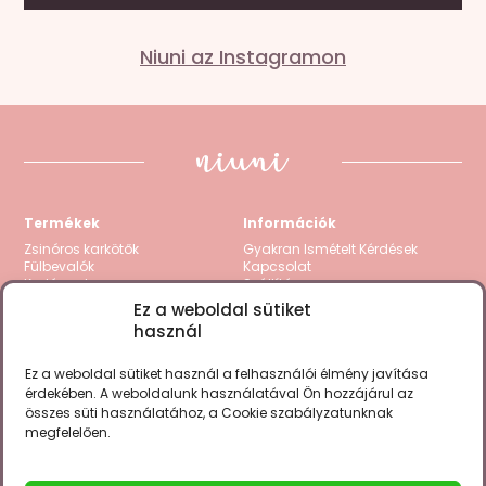
Mondd el a véleményed
Niuni az Instagramon
Az e-mail címet nem tesszük közzé.
A kötelező
mezőket
*
karakterrel jelöltük
A te értékelésed
*
1 / 5 csillag
2 / 5 csillag
3 / 5 csillag
4 / 5 csillag
5
/ 5 csillag
Termékek
Információk
Értékelésed
*
Zsinóros karkötők
Gyakran Ismételt Kérdések
Fülbevalók
Kapcsolat
Karláncok
Szállítás
Nyakláncok
Visszatérítés / Garancia
Ez a weboldal sütiket
Kollekciók
Fizetési módok
használ
Gravírozható termékek
Zsinór csere
Összes termék
ÁSZF
Adatkezelési tájékoztató
Ez a weboldal sütiket használ a felhasználói élmény javítása
Cookie Policy (EU)
érdekében. A weboldalunk használatával Ön hozzájárul az
összes süti használatához, a Cookie szabályzatunknak
Megtalálsz minket a fontosabb
megfelelően.
Név
social csatornákon is.