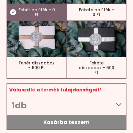
Fehér boríték - 0
Fekete boríték -
Ft
0 Ft
Fehér díszdoboz
Fekete
- 600 Ft
díszdoboz - 600
Ft
Válaszd ki a termék tulajdonságait!
Kosárba teszem