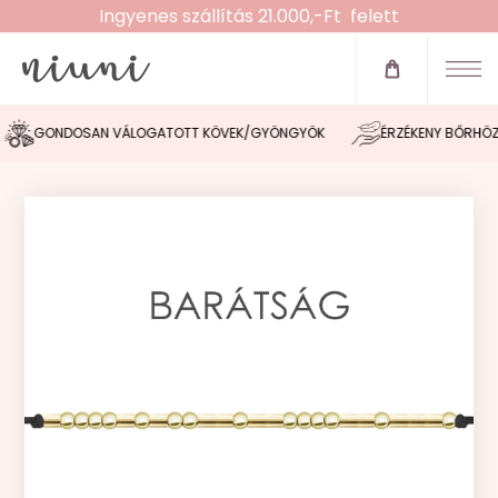
Ingyenes szállítás 21.000,-Ft felett
Újdonságok
Zsinóros karkötők
GONDOSAN VÁLOGATOTT KÖVEK/GYÖNGYÖK
ÉRZÉKENY BŐRHÖZ IG
Fülbevalók
Nyakláncok
Karláncok
Bokaláncok
Gyűrűk
Morse tervező
Akció