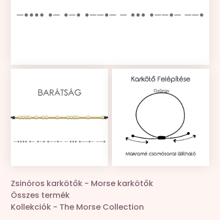
Kollekciók
Gravír
Összes termék
Zsinór csere
Zsinóros karkötők
-
Morse karkötők
Összes termék
Kollekciók
-
The Morse Collection