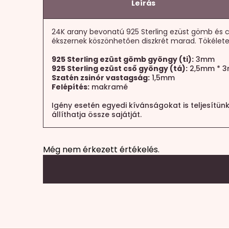
Leírás
24K arany bevonatú 925 Sterling ezüst gömb és cs
ékszernek köszönhetően diszkrét marad. Tökéletes
925 Sterling ezüst gömb gyöngy (ti):
3mm
925 Sterling ezüst cső gyöngy (tá):
2,5mm * 
Szatén zsinór vastagság:
1,5mm
Felépítés:
makramé
Igény esetén egyedi kívánságokat is teljesítün
állíthatja össze sajátját.
Még nem érkezett értékelés.
Mondd el a véleményed
Az e-mail címet nem tesszük közzé.
A köte