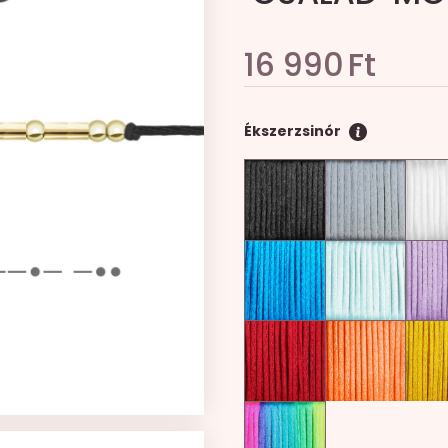
16 990
Ft
Ékszerzsinór