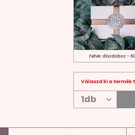
Fehér díszdoboz - 60
Válaszd ki a termék 