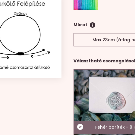
Méret
Max 23cm (átlag n
Választható csomagoláso
Fehér boríték - 0 