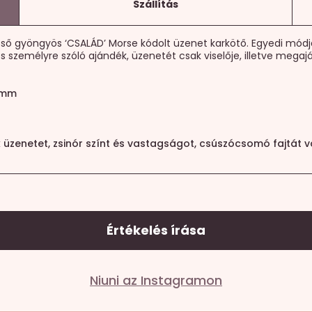
Szállítás
ő gyöngyös ‘CSALÁD’ Morse kódolt üzenet karkötő. Egyedi módja 
 személyre szóló ajándék, üzenetét csak viselője, illetve megaj
3mm
k üzenetet, zsinór színt és vastagságot, csúszócsomó fajtát v
Értékelés írása
Niuni az Instagramon
lező mezőket
*
karakterrel jelöltük