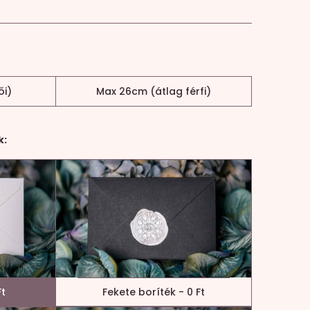
ői)
Max 26cm (átlag férfi)
k:
Ft
Fekete boríték - 0 Ft