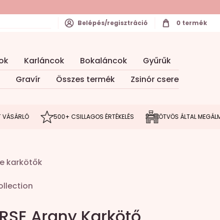
Belépés/regisztráció
0
termék
ok
Karláncok
Bokaláncok
Gyűrűk
Gravír
Összes termék
Zsinór csere
LÓ
500+ CSILLAGOS ÉRTÉKELÉS
ÖTVÖS ÁLTAL MEGÁLMODOTT 
e karkötők
llection
RSE Arany Karkötő