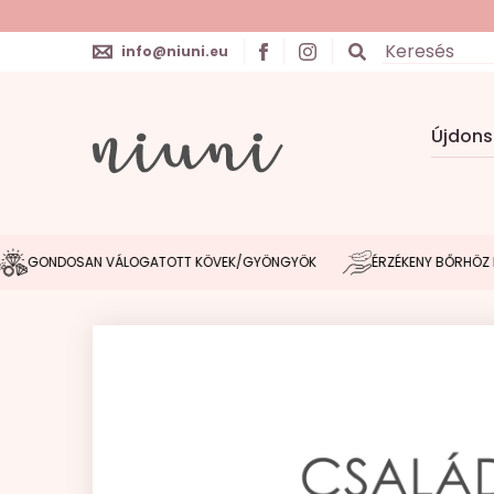
info@niuni.eu
Újdon
DOSAN VÁLOGATOTT KÖVEK/GYÖNGYÖK
ÉRZÉKENY BŐRHÖZ IGAZOD