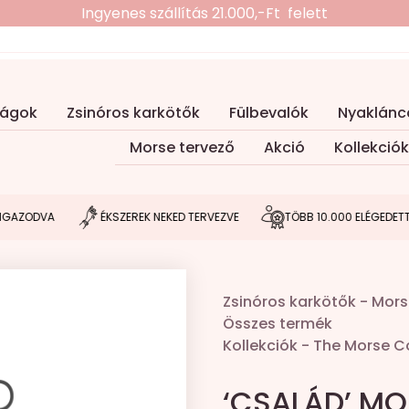
Ingyenes szállítás 21.000,-Ft felett
ságok
Zsinóros karkötők
Fülbevalók
Nyaklánc
Morse tervező
Akció
Kollekciók
VA
ÉKSZEREK NEKED TERVEZVE
TÖBB 10.000 ELÉGEDETT VÁSÁR
Zsinóros karkötők
-
Mors
Összes termék
Kollekciók
-
The Morse Co
‘CSALÁD’ MO