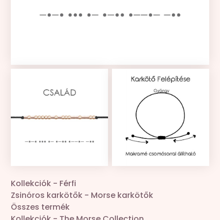
Kollekciók
Gravír
Összes termék
Zsinór csere
Kollekciók
-
Férfi
Zsinóros karkötők
-
Morse karkötők
Összes termék
Kollekciók
-
The Morse Collection