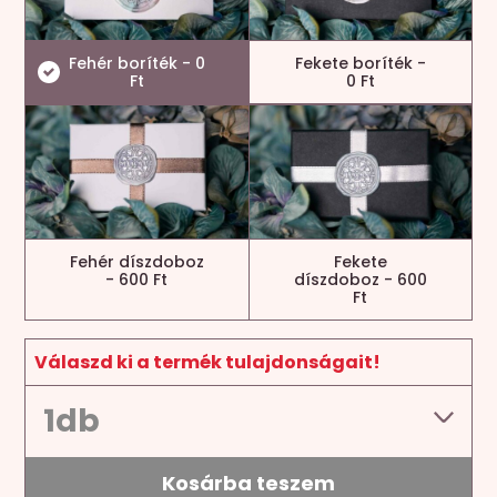
Fehér boríték - 0
Fekete boríték -
Ft
0 Ft
Fehér díszdoboz
Fekete
- 600 Ft
díszdoboz - 600
Ft
Válaszd ki a termék tulajdonságait!
Kosárba teszem