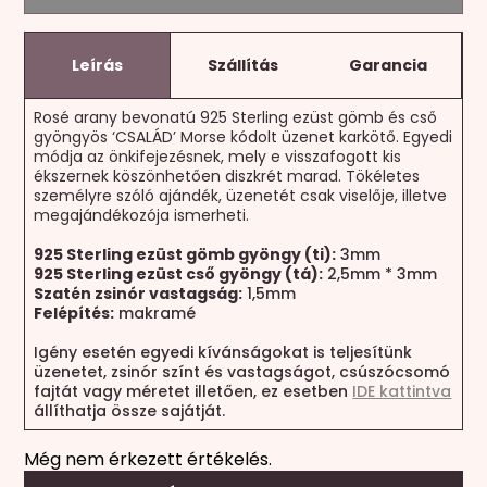
Leírás
Szállítás
Garancia
Rosé arany bevonatú 925 Sterling ezüst gömb és cső
gyöngyös ‘CSALÁD’ Morse kódolt üzenet karkötő. Egyedi
módja az önkifejezésnek, mely e visszafogott kis
ékszernek köszönhetően diszkrét marad. Tökéletes
személyre szóló ajándék, üzenetét csak viselője, illetve
megajándékozója ismerheti.
925 Sterling ezüst gömb gyöngy (ti):
3mm
925 Sterling ezüst cső gyöngy (tá):
2,5mm * 3mm
Szatén zsinór vastagság:
1,5mm
Felépítés:
makramé
Igény esetén egyedi kívánságokat is teljesítünk
üzenetet, zsinór színt és vastagságot, csúszócsomó
fajtát vagy méretet illetően, ez esetben
IDE kattintva
állíthatja össze sajátját.
Még nem érkezett értékelés.