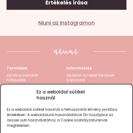
Értékelés írása
Mondd el a véleményed
Niuni az Instagramon
Az e-mail címet nem tesszük közzé.
A kötelező
mezőket
*
karakterrel jelöltük
A te értékelésed
*
1 / 5 csillag
2 / 5 csillag
3 / 5 csillag
4 / 5 csillag
5
/ 5 csillag
Termékek
Információk
Értékelésed
*
Zsinóros karkötők
Gyakran Ismételt Kérdések
Fülbevalók
Kapcsolat
Karláncok
Szállítás
Nyakláncok
Visszatérítés / Garancia
Ez a weboldal sütiket
Kollekciók
Fizetési módok
használ
Gravírozható termékek
Zsinór csere
Összes termék
ÁSZF
Adatkezelési tájékoztató
Ez a weboldal sütiket használ a felhasználói élmény javítása
Cookie Policy (EU)
érdekében. A weboldalunk használatával Ön hozzájárul az
összes süti használatához, a Cookie szabályzatunknak
Megtalálsz minket a fontosabb
megfelelően.
Név
social csatornákon is.