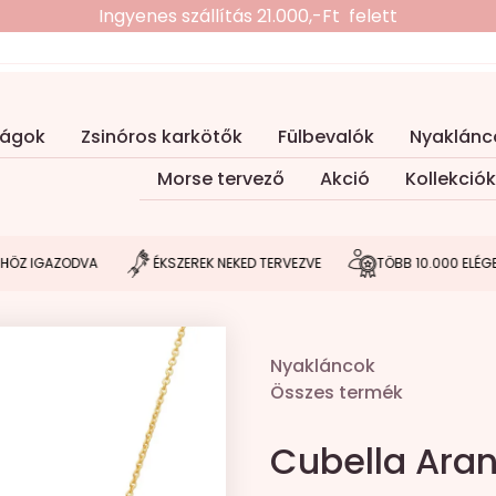
Ingyenes szállítás 21.000,-Ft felett
ságok
Zsinóros karkötők
Fülbevalók
Nyaklánc
Morse tervező
Akció
Kollekciók
IGAZODVA
ÉKSZEREK NEKED TERVEZVE
TÖBB 10.000 ELÉGEDETT
Nyakláncok
Összes termék
Cubella Ara