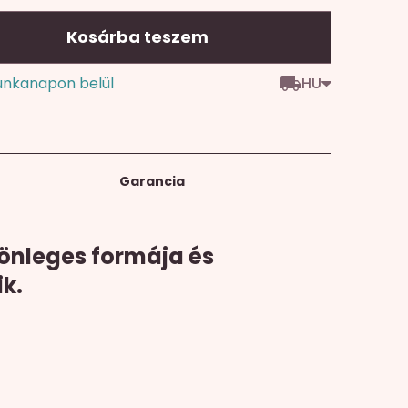
Kosárba teszem
HU
unkanapon belül
Garancia
lönleges formája és
ik.