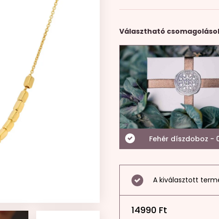
Választható csomagoláso
Fehér díszdoboz - 0
A kiválasztott term
14990
Ft