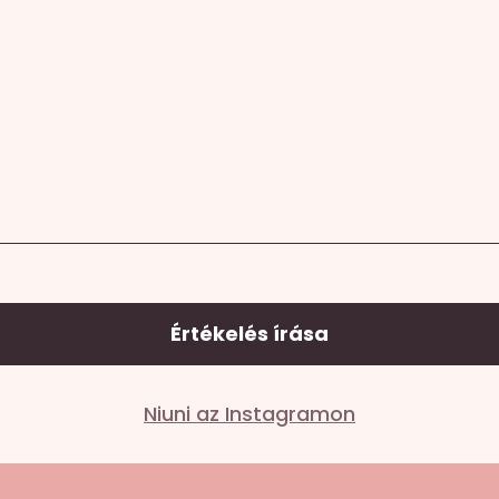
Értékelés írása
Niuni az Instagramon
lező mezőket
*
karakterrel jelöltük