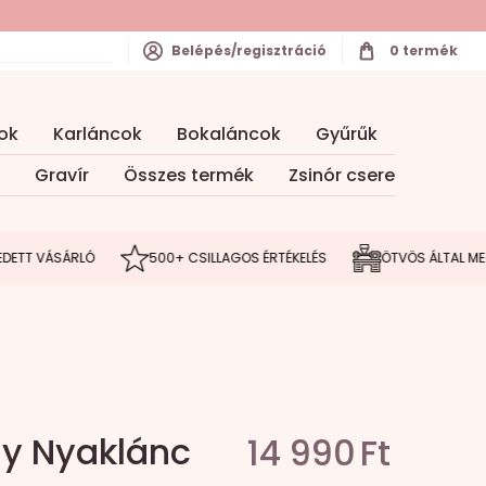
Belépés/regisztráció
0
termék
ok
Karláncok
Bokaláncok
Gyűrűk
Gravír
Összes termék
Zsinór csere
 VÁSÁRLÓ
500+ CSILLAGOS ÉRTÉKELÉS
ÖTVÖS ÁLTAL MEGÁLM
ny Nyaklánc
14 990
Ft