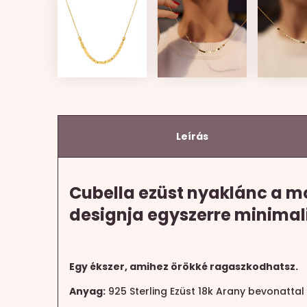
Leírás
Cubella ezüst nyaklánc a m
designja egyszerre minimalis
Egy ékszer, amihez örökké ragaszkodhatsz.
Anyag:
925 Sterling Ezüst 18k Arany bevonattal