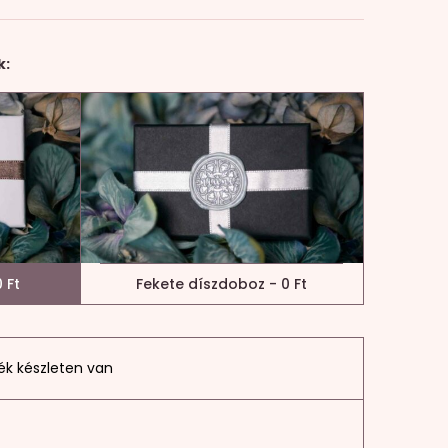
k:
 Ft
Fekete díszdoboz - 0 Ft
ék készleten van