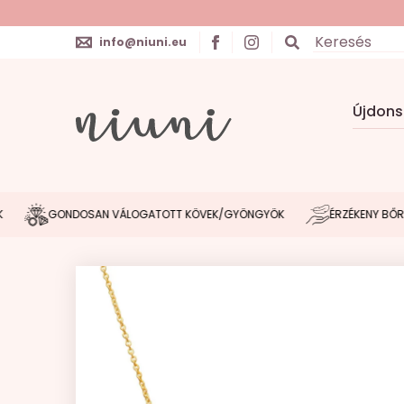
info@niuni.eu
Újdon
GONDOSAN VÁLOGATOTT KÖVEK/GYÖNGYÖK
ÉRZÉKENY BŐRHÖZ 