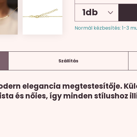
Normál kézbesítés: 1-3 m
Szállítás
odern elegancia megtestesítője. Kü
ta és nőies, így minden stílushoz ill