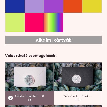
Alkalmi kártyák
Választható csomagolások:
Fehér boríték - 0
Fekete boríték -
Ft
0 Ft