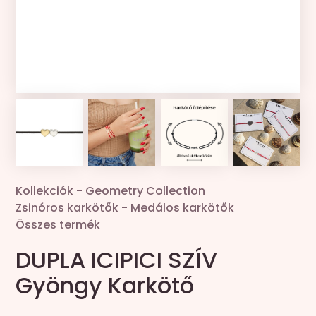
Kollekciók
Gravír
Összes termék
Zsinór csere
Kollekciók
-
Geometry Collection
Zsinóros karkötők
-
Medálos karkötők
Összes termék
DUPLA ICIPICI SZÍV
Gyöngy Karkötő