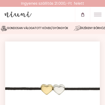
Ingyenes szállítás 21.000,-Ft felett
Újdonságok
Zsinóros karkötők
GONDOSAN VÁLOGATOTT KÖVEK/GYÖNGYÖK
ÉRZÉKENY BŐRHÖZ IG
Fülbevalók
Nyakláncok
Karláncok
Bokaláncok
Gyűrűk
Morse tervező
Akció