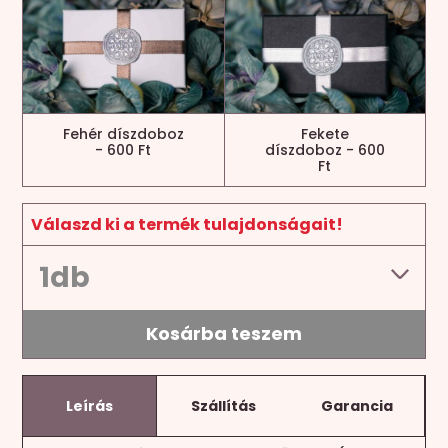
Fehér díszdoboz
Fekete
- 600 Ft
díszdoboz - 600
Ft
Válaszd ki a termék tulajdonságait!
Kosárba teszem
Leírás
Szállítás
Garancia