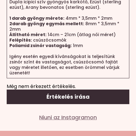
Dupla icipici szív gyöngyös karkötő, Ezüst (sterling
ezüst), Arany bevonatos (sterling ezüst).
1 darab gyöngy mérete:
4mm * 3,5mm * 2mm
2
darab gyöngy egymás mellett:
8mm * 3,5mm *
2mm
Állítható méret:
14cm – 21cm (átlag női méret)
Felépítés:
csúszócsomók
Poliamid zsinór vastagság:
1mm
Igény esetén egyedi kívánságokat is teljesítünk
zsinór színt és vastagságot, csúszócsomó fajtát
vagy méretet illetően, ez esetben örömmel várjuk
üzenetét!
Még nem érkezett értékelés.
Értékelés írása
Mondd el a véleményed
Niuni az Instagramon
Az e-mail címet nem tesszük közzé.
A kötelező
mezőket
*
karakterrel jelöltük