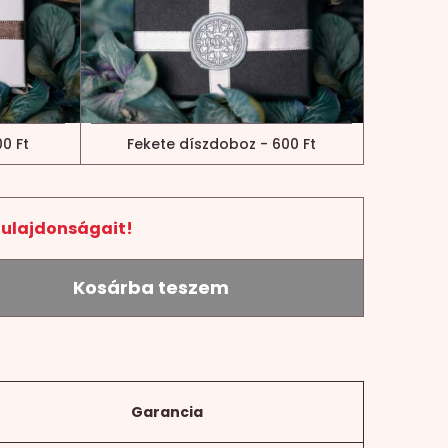
0 Ft
Fekete díszdoboz - 600 Ft
tulajdonságait!
Kosárba teszem
Garancia