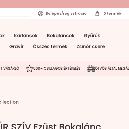
Belépés/regisztráció
0
termék
ok
Karláncok
Bokaláncok
Gyűrűk
Gravír
Összes termék
Zsinór csere
RLÓ
500+ CSILLAGOS ÉRTÉKELÉS
ÖTVÖS ÁLTAL MEGÁLMODOTT
llection
R SZÍV Ezüst Bokalánc