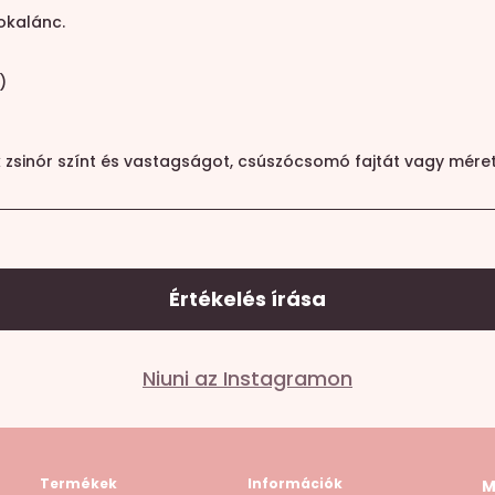
okalánc.
)
k zsinór színt és vastagságot, csúszócsomó fajtát vagy méret
Értékelés írása
Niuni az Instagramon
lező mezőket
*
karakterrel jelöltük
llag
5 / 5 csillag
Termékek
Információk
M