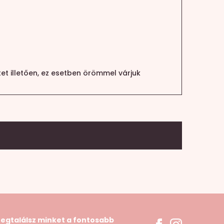
et illetően, ez esetben örömmel várjuk
egtalálsz minket a fontosabb