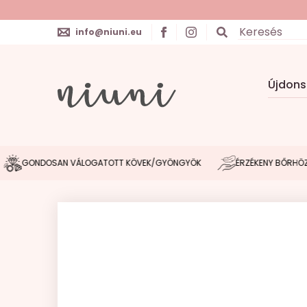
info@niuni.eu
Újdon
ONDOSAN VÁLOGATOTT KÖVEK/GYÖNGYÖK
ÉRZÉKENY BŐRHÖZ IGAZO