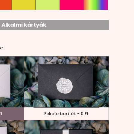
Alkalmi kártyák
k:
Ft
Fekete boríték - 0 Ft