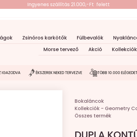
Ingyenes szállítás 21.000,-Ft felett
ságok
Zsinóros karkötők
Fülbevalók
Nyaklánc
Morse tervező
Akció
Kollekciók
DVA
ÉKSZEREK NEKED TERVEZVE
TÖBB 10.000 ELÉGEDETT VÁSÁ
Bokaláncok
Kollekciók
-
Geometry Co
Összes termék
DUPLA KONTÚ