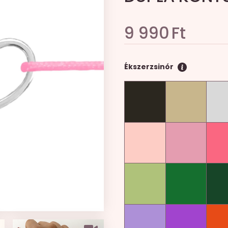
9 990
Ft
Ékszerzsinór