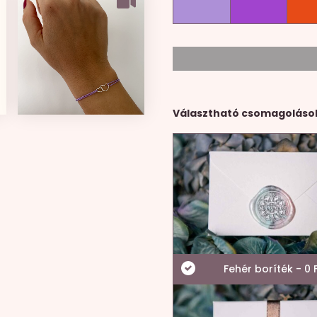
Választható csomagoláso
Fehér boríték - 0 