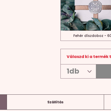
Fehér díszdoboz - 60
Válaszd ki a termék 
Szállítás