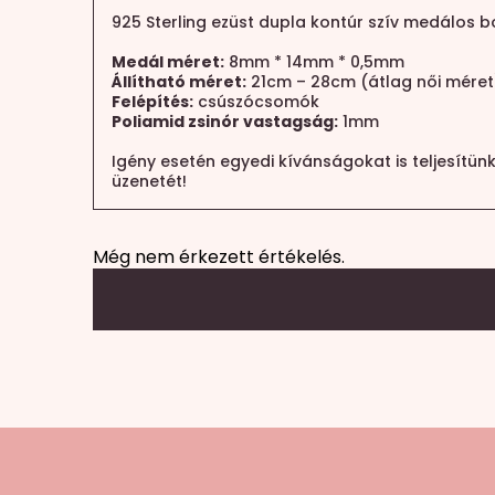
925 Sterling ezüst dupla kontúr szív medálos b
Medál méret:
8mm * 14mm * 0,5mm
Állítható méret:
21cm – 28cm (átlag női méret
Felépítés:
csúszócsomók
Poliamid zsinór vastagság:
1mm
Igény esetén egyedi kívánságokat is teljesítün
üzenetét!
Még nem érkezett értékelés.
Mondd el a véleményed
Az e-mail címet nem tesszük közzé.
A köte
A te értékelésed
*
1 / 5 csillag
2 / 5 csillag
3 / 5 csillag
4 / 5 csi