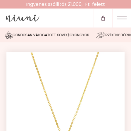
Ingyenes szállítás 21.000,-Ft felett
Újdonságok
Zsinóros karkötők
GONDOSAN VÁLOGATOTT KÖVEK/GYÖNGYÖK
ÉRZÉKENY BŐRHÖZ
Fülbevalók
Nyakláncok
Karláncok
Bokaláncok
Gyűrűk
Morse tervező
Akció