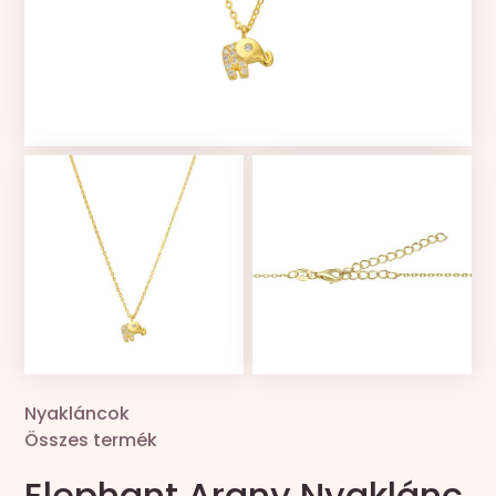
Kollekciók
Gravír
Összes termék
Zsinór csere
Nyakláncok
Összes termék
Elephant Arany Nyaklánc