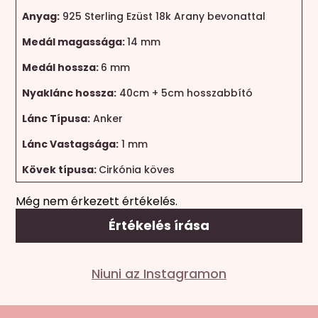
Anyag:
925 Sterling Ezüst 18k Arany bevonattal
Medál magassága:
14 mm
Medál hossza:
6 mm
Nyaklánc hossza:
40cm + 5cm hosszabbító
Lánc Típusa:
Anker
Lánc Vastagsága:
1 mm
Kövek típusa:
Cirkónia köves
Még nem érkezett értékelés.
Értékelés írása
Mondd el a véleményed
Niuni az Instagramon
Az e-mail címet nem tesszük közzé.
A kötelező
mezőket
*
karakterrel jelöltük