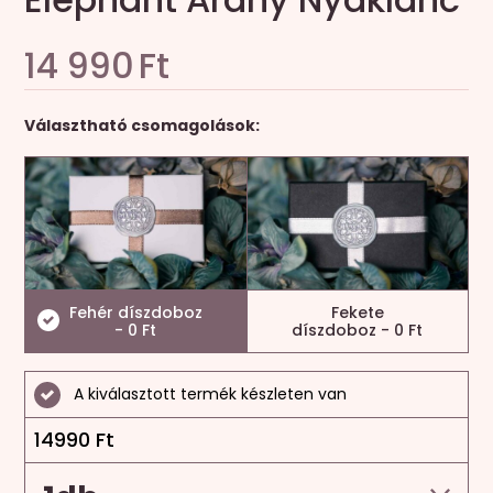
14 990
Ft
Választható csomagolások:
Fehér díszdoboz
Fekete
- 0 Ft
díszdoboz - 0 Ft
A kiválasztott termék készleten van
14990
Ft