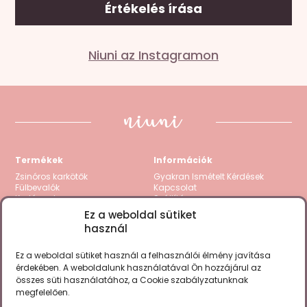
Értékelés írása
Mondd el a véleményed
Niuni az Instagramon
Az e-mail címet nem tesszük közzé.
A kötelező
mezőket
*
karakterrel jelöltük
A te értékelésed
*
1 / 5 csillag
2 / 5 csillag
3 / 5 csillag
4 / 5 csillag
5
/ 5 csillag
Termékek
Információk
Értékelésed
*
Zsinóros karkötők
Gyakran Ismételt Kérdések
Fülbevalók
Kapcsolat
Karláncok
Szállítás
Nyakláncok
Visszatérítés / Garancia
Ez a weboldal sütiket
Kollekciók
Fizetési módok
használ
Gravírozható termékek
Zsinór csere
Összes termék
ÁSZF
Adatkezelési tájékoztató
Ez a weboldal sütiket használ a felhasználói élmény javítása
Cookie Policy (EU)
érdekében. A weboldalunk használatával Ön hozzájárul az
összes süti használatához, a Cookie szabályzatunknak
Megtalálsz minket a fontosabb
megfelelően.
Név
social csatornákon is.