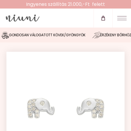
Ingyenes szállítás 21.000,-Ft felett
Újdonságok
Zsinóros karkötők
GONDOSAN VÁLOGATOTT KÖVEK/GYÖNGYÖK
ÉRZÉKENY BŐRHÖZ I
Fülbevalók
Nyakláncok
Karláncok
Bokaláncok
Gyűrűk
Morse tervező
Akció