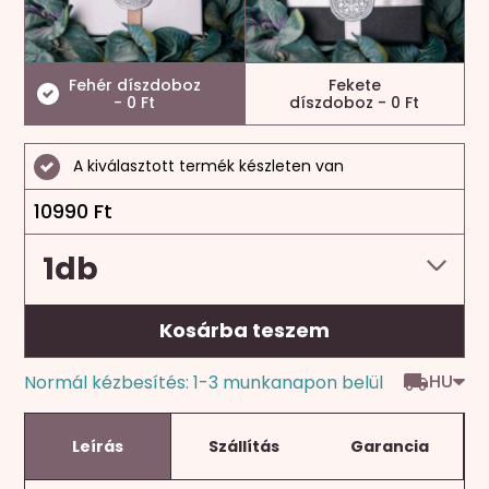
Fehér díszdoboz
Fekete
- 0 Ft
díszdoboz - 0 Ft
A kiválasztott termék készleten van
10990
Ft
Kosárba teszem
HU
Normál kézbesítés: 1-3 munkanapon belül
Leírás
Szállítás
Garancia