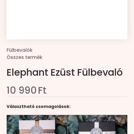
Kollekciók
Gravír
Összes termék
Fülbevalók
Zsinór csere
Összes termék
Elephant Ezüst Fülbevaló
10 990
Ft
Választható csomagolások: