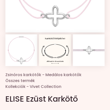
Kollekciók
Gravír
Összes termék
Zsinór csere
Zsinóros karkötők
-
Medálos karkötők
Összes termék
Kollekciók
-
Vivet Collection
ELISE Ezüst Karkötő