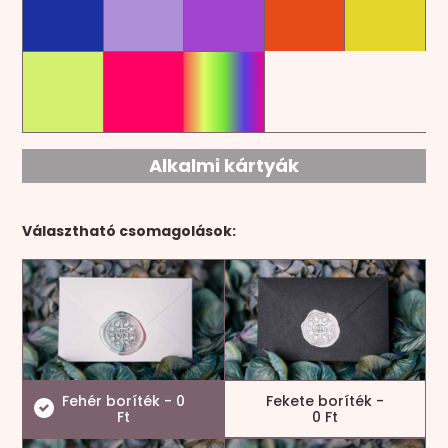
Alkalmi kártyák
Választható csomagolások:
Fehér boríték - 0
Fekete boríték -
Ft
0 Ft