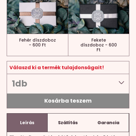
Fehér díszdoboz
Fekete
- 600 Ft
díszdoboz - 600
Ft
Válaszd ki a termék tulajdonságait!
Kosárba teszem
Leírás
Szállítás
Garancia