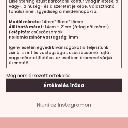
Elise Sterling ezüst karkötőnk kontúr virág ihletése, a
vágy-, a hűség- és a szeretet jelképe. Választható
fonalszínnel. Egyediség a mindennapokra.
Medál mérete:
14mm*19mm*1,5mm
Állítható méret:
14cm – 21cm (átlag női méret)
Felépítés:
csúszócsomók
Poliamid zsinór vastagság:
1mm
Igény esetén egyedi kívánságokat is teljesítünk
zsinór színt és vastagságot, csúszócsomó fajtát
vagy méretet illetően, ez esetben örömmel várjuk
üzenetét!
Még nem érkezett értékelés.
Értékelés írása
Mondd el a véleményed
Niuni az Instagramon
Az e-mail címet nem tesszük közzé.
A kötelező
mezőket
*
karakterrel jelöltük
A te értékelésed
*