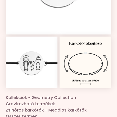
Kollekciók
Gravír
Összes termék
Zsinór csere
Kollekciók
-
Geometry Collection
Gravírozható termékek
Zsinóros karkötők
-
Medálos karkötők
Összes termék