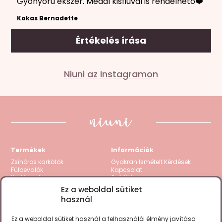
Gyönyörű ékszer. Medál kisfiúval is rendelhető❤️
Kokas Bernadette
Értékelés írása
Mondd el a véleményed
Niuni az Instagramon
Az e-mail címet nem tesszük közzé.
A kötelező
mezőket
*
karakterrel jelöltük
A te értékelésed
*
1 / 5 csillag
2 / 5 csillag
3 / 5 csillag
4 / 5 csillag
5
/ 5 csillag
Termékek
Információk
Értékelésed
*
Zsinóros karkötők
Gyakran Ismételt Kérdések
Fülbevalók
Kapcsolat
Karláncok
Szállítás
Nyakláncok
Visszatérítés / Garancia
Ez a weboldal sütiket
Kollekciók
Fizetési módok
használ
Gravírozható termékek
Zsinór csere
Összes termék
ÁSZF
Adatkezelési tájékoztató
Ez a weboldal sütiket használ a felhasználói élmény javítása