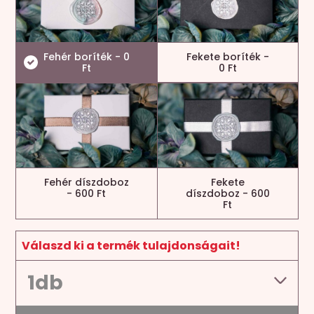
Fehér boríték - 0
Fekete boríték -
Ft
0 Ft
Fehér díszdoboz
Fekete
- 600 Ft
díszdoboz - 600
Ft
Válaszd ki a termék tulajdonságait!