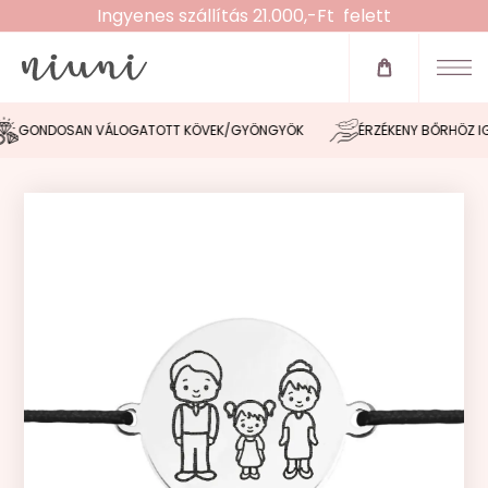
Ingyenes szállítás 21.000,-Ft felett
Újdonságok
Zsinóros karkötők
GONDOSAN VÁLOGATOTT KÖVEK/GYÖNGYÖK
ÉRZÉKENY BŐRHÖZ IGA
Fülbevalók
Nyakláncok
Karláncok
Bokaláncok
Gyűrűk
Morse tervező
Akció