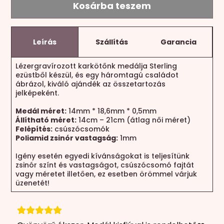
Kosárba teszem
Leírás
Szállítás
Garancia
Lézergravírozott karkötőnk medálja Sterling
ezüstből készül, és egy háromtagú családot
ábrázol, kiváló ajándék az összetartozás
jelképeként.
Medál méret:
14mm * 18,6mm * 0,5mm
Állítható méret:
14cm – 21cm (átlag női méret)
Felépítés:
csúszócsomók
Poliamid zsinór vastagság:
1mm
Igény esetén egyedi kívánságokat is teljesítünk
zsinór színt és vastagságot, csúszócsomó fajtát
vagy méretet illetően, ez esetben örömmel várjuk
üzenetét!