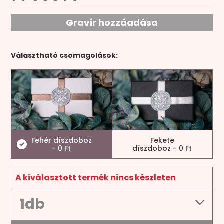
Gravír hozzáadása
Választható csomagolások:
Fehér díszdoboz
Fekete
- 0 Ft
díszdoboz - 0 Ft
A kiválasztott termék nincs készleten