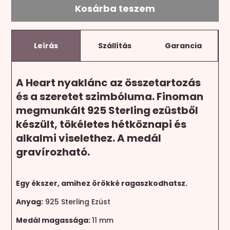
Kosárba teszem
Leírás
Szállítás
Garancia
A Heart nyaklánc az összetartozás
és a szeretet szimbóluma. Finoman
megmunkált 925 Sterling ezüstből
készült, tökéletes hétköznapi és
alkalmi viselethez. A medál
gravírozható.
Egy ékszer, amihez örökké ragaszkodhatsz.
Anyag:
925 Sterling Ezüst
Medál magassága:
11 mm