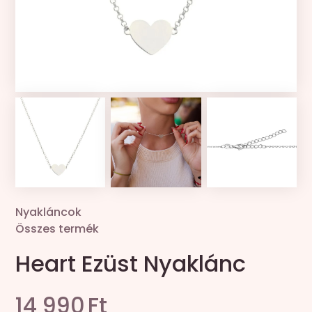
Kollekciók
Gravír
Összes termék
Zsinór csere
Nyakláncok
Összes termék
Heart Ezüst Nyaklánc
14 990
Ft