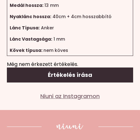
Medál hossza:
13 mm
Nyaklánc hossza:
40cm + 4cm hosszabbító
Lánc Típusa:
Anker
Lánc Vastagsága:
1 mm
Kövek típusa:
nem köves
Még nem érkezett értékelés.
Értékelés írása
Mondd el a véleményed
Niuni az Instagramon
Az e-mail címet nem tesszük közzé.
A kötelező
mezőket
*
karakterrel jelöltük
A te értékelésed
*
1 / 5 csillag
2 / 5 csillag
3 / 5 csillag
4 / 5 csillag
5
/ 5 csillag