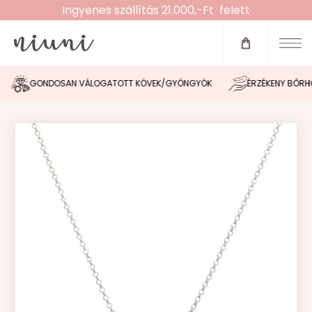
Ingyenes szállítás 21.000,-Ft felett
Újdonságok
Zsinóros karkötők
GONDOSAN VÁLOGATOTT KÖVEK/GYÖNGYÖK
ÉRZÉKENY BŐRHÖZ
Fülbevalók
Nyakláncok
Karláncok
Bokaláncok
Gyűrűk
Morse tervező
Akció