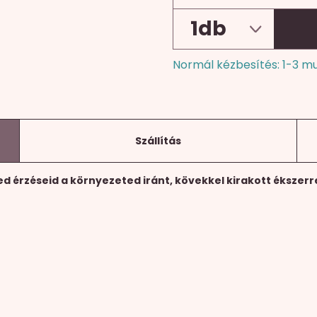
Normál kézbesítés: 1-3 m
Szállítás
ed érzéseid a környezeted iránt, kövekkel kirakott ékszer