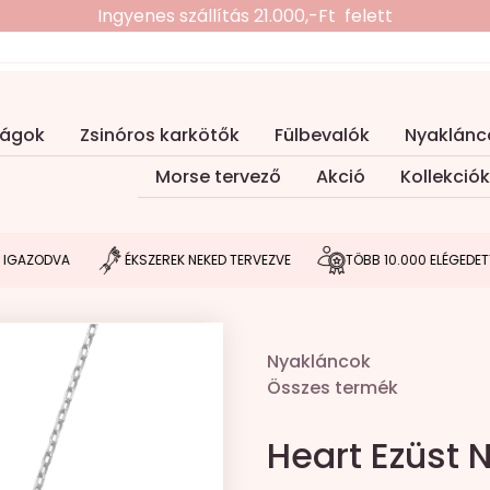
Ingyenes szállítás 21.000,-Ft felett
ságok
Zsinóros karkötők
Fülbevalók
Nyaklánc
Morse tervező
Akció
Kollekciók
ODVA
ÉKSZEREK NEKED TERVEZVE
TÖBB 10.000 ELÉGEDETT VÁS
Nyakláncok
Összes termék
Heart Ezüst 