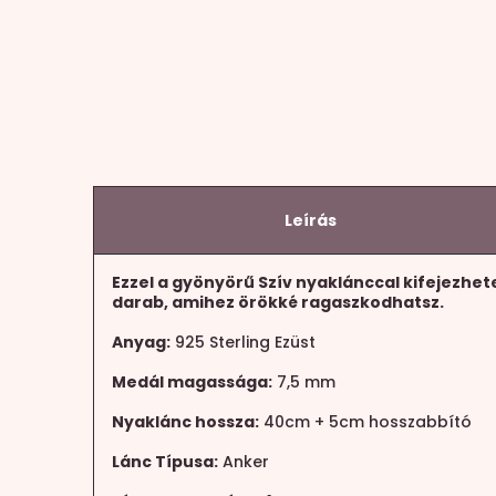
Leírás
Ezzel a gyönyörű Szív nyaklánccal kifejezhet
darab, amihez örökké ragaszkodhatsz.
Anyag:
925 Sterling Ezüst
Medál magassága:
7,5 mm
Nyaklánc hossza:
40cm + 5cm hosszabbító
Lánc Típusa:
Anker