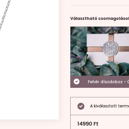
Választható csomagoláso
Fehér díszdoboz - 0
A kiválasztott term
14990
Ft