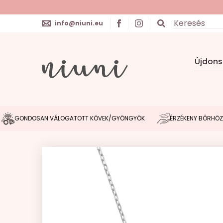
info@niuni.eu
Újdon
GONDOSAN VÁLOGATOTT KÖVEK/GYÖNGYÖK
ÉRZÉKENY BŐRHÖZ IGAZ