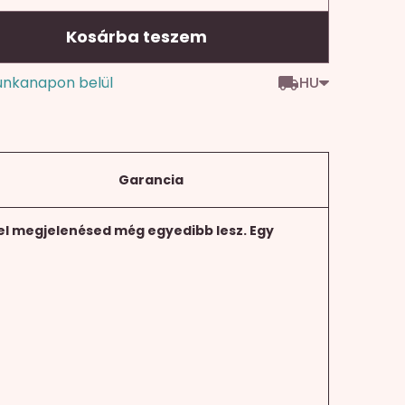
Kosárba teszem
HU
unkanapon belül
Garancia
rel megjelenésed még egyedibb lesz. Egy