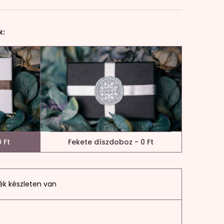
k:
 Ft
Fekete díszdoboz - 0 Ft
ék készleten van