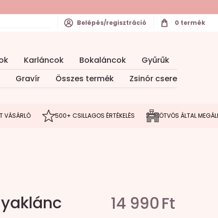
Belépés/regisztráció
0
termék
ok
Karláncok
Bokaláncok
Gyűrűk
Gravír
Összes termék
Zsinór csere
ÁRLÓ
500+ CSILLAGOS ÉRTÉKELÉS
ÖTVÖS ÁLTAL MEGÁLMODOT
Nyaklánc
14 990
Ft