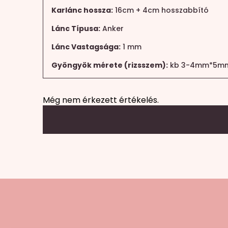
Karlánc hossza:
16cm + 4cm hosszabbító
Lánc Típusa:
Anker
Lánc Vastagsága:
1 mm
Gyöngyök mérete (rizsszem):
kb 3-4mm*5m
Még nem érkezett értékelés.
Mondd el a véleményed
Az e-mail címet nem tesszük közzé.
A köte
A te értékelésed
*
1 / 5 csillag
2 / 5 csillag
3 / 5 csillag
4 / 5 csi
Értékelésed
*