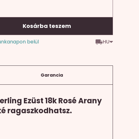
Kosárba teszem
HU
unkanapon belül
Garancia
ling Ezüst 18k Rosé Arany
kké ragaszkodhatsz.