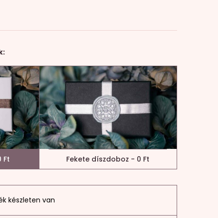
k:
 Ft
Fekete díszdoboz - 0 Ft
ék készleten van