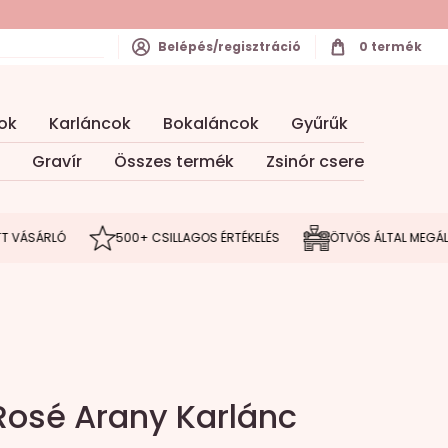
Belépés/regisztráció
0
termék
ok
Karláncok
Bokaláncok
Gyűrűk
Gravír
Összes termék
Zsinór csere
ÁSÁRLÓ
500+ CSILLAGOS ÉRTÉKELÉS
ÖTVÖS ÁLTAL MEGÁLMODO
Rosé Arany Karlánc