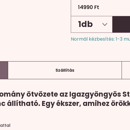
14990
Ft
Normál kézbesítés: 1-3 m
Szállítás
mány ötvözete az Igazgyöngyös Ster
c állítható. Egy ékszer, amihez örö
attal