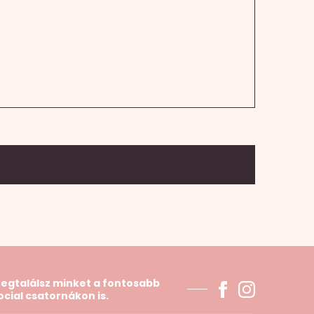
egtalálsz minket a fontosabb
ocial csatornákon is.