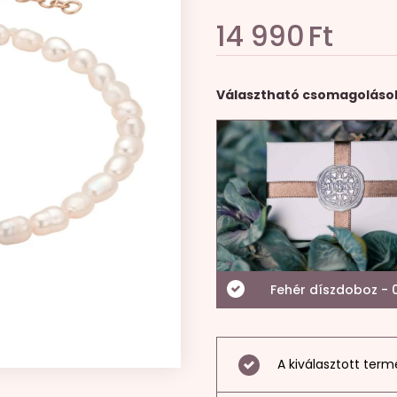
14 990
Ft
Választható csomagoláso
Fehér díszdoboz - 0
A kiválasztott term