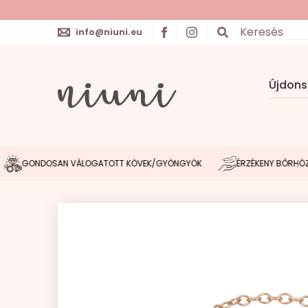
info@niuni.eu
Újdon
GONDOSAN VÁLOGATOTT KÖVEK/GYÖNGYÖK
ÉRZÉKENY BŐRHÖZ IGA