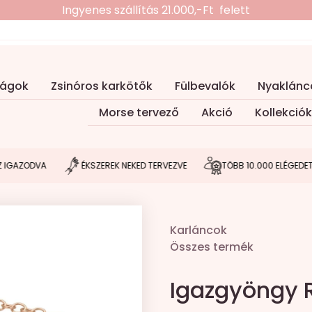
Ingyenes szállítás 21.000,-Ft felett
ságok
Zsinóros karkötők
Fülbevalók
Nyaklánc
Morse tervező
Akció
Kollekciók
ZODVA
ÉKSZEREK NEKED TERVEZVE
TÖBB 10.000 ELÉGEDETT V
Karláncok
Összes termék
Igazgyöngy 