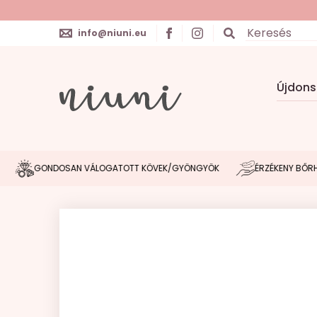
info@niuni.eu
Újdon
GONDOSAN VÁLOGATOTT KÖVEK/GYÖNGYÖK
ÉRZÉKENY BŐRHÖZ IG