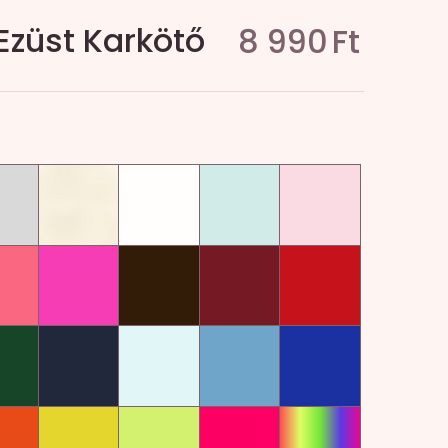
züst Karkötő
8 990
Ft