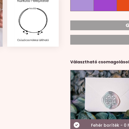
G
Választható csomagoláso
Fehér boríték - 0 