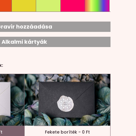
ravír hozzáadása
Alkalmi kártyák
k:
Ft
Fekete boríték - 0 Ft