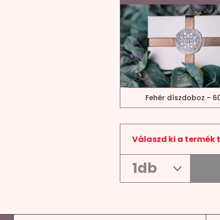
Fehér díszdoboz - 60
Válaszd ki a termék 