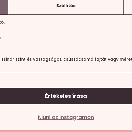
Szállítás
tő.
)
k zsinór színt és vastagságot, csúszócsomó fajtát vagy méret
Értékelés írása
Niuni az Instagramon
lező mezőket
*
karakterrel jelöltük