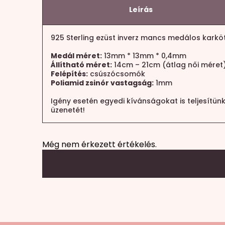
Leírás
925 Sterling ezüst inverz mancs medálos karkö
Medál méret:
13mm * 13mm * 0,4mm
Állítható méret:
14cm – 21cm (átlag női méret
Felépítés:
csúszócsomók
Poliamid zsinór vastagság:
1mm
Igény esetén egyedi kívánságokat is teljesítün
üzenetét!
Még nem érkezett értékelés.
Mondd el a véleményed
Az e-mail címet nem tesszük közzé.
A köte