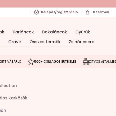
Belépés/regisztráció
0
termék
ok
Karláncok
Bokaláncok
Gyűrűk
Gravír
Összes termék
Zsinór csere
ÁSÁRLÓ
500+ CSILLAGOS ÉRTÉKELÉS
ÖTVÖS ÁLTAL MEGÁLMOD
llection
los karkötők
ion