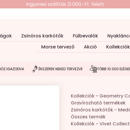
Ingyenes szállítás 21.000,-Ft felett
ságok
Zsinóros karkötők
Fülbevalók
Nyaklánc
Morse tervező
Akció
Kollekciók
AZODVA
ÉKSZEREK NEKED TERVEZVE
TÖBB 10.000 ELÉGEDETT V
Kollekciók
-
Geometry Co
Gravírozható termékek
Zsinóros karkötők
-
Medá
Összes termék
Kollekciók
-
Vivet Collect