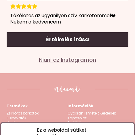
Tökéletes az ugyanilyen szív karkotommel❤️
Nekem a kedvencem
Értékelés írása
Mondd el a véleményed
Niuni az Instagramon
Az e-mail címet nem tesszük közzé.
A kötelező
mezőket
*
karakterrel jelöltük
A te értékelésed
*
1 / 5 csillag
2 / 5 csillag
3 / 5 csillag
4 / 5 csillag
5
/ 5 csillag
Termékek
Információk
Értékelésed
*
Zsinóros karkötők
Gyakran Ismételt Kérdések
Fülbevalók
Kapcsolat
Karláncok
Szállítás
Nyakláncok
Visszatérítés / Garancia
Ez a weboldal sütiket
Kollekciók
Fizetési módok