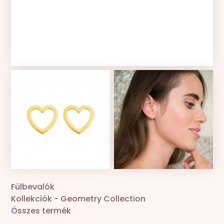
Kollekciók
Gravír
Összes termék
Zsinór csere
Fülbevalók
Kollekciók
-
Geometry Collection
Összes termék