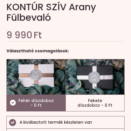
KONTÚR SZÍV Arany
Fülbevaló
9 990
Ft
Választható csomagolások:
Fehér díszdoboz
Fekete
- 0 Ft
díszdoboz - 0 Ft
A kiválasztott termék készleten van