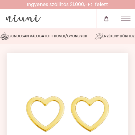
Ingyenes szállítás 21.000,-Ft felett
Újdonságok
Zsinóros karkötők
GONDOSAN VÁLOGATOTT KÖVEK/GYÖNGYÖK
ÉRZÉKENY BŐRHÖZ I
Fülbevalók
Nyakláncok
Karláncok
Bokaláncok
Gyűrűk
Morse tervező
Akció