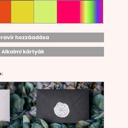
ravír hozzáadása
Alkalmi kártyák
k: