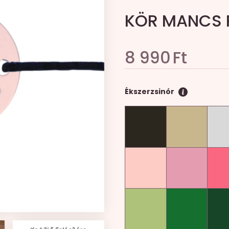
KÖR MANCS R
8 990
Ft
Ékszerzsinór