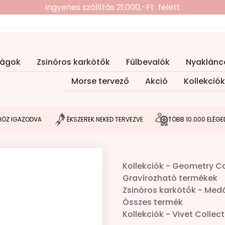
Ingyenes szállítás 21.000,-Ft felett
ságok
Zsinóros karkötők
Fülbevalók
Nyaklánc
Morse tervező
Akció
Kollekciók
ZODVA
ÉKSZEREK NEKED TERVEZVE
TÖBB 10.000 ELÉGEDETT VÁ
Kollekciók
-
Geometry Co
Gravírozható termékek
Zsinóros karkötők
-
Medá
Összes termék
Kollekciók
-
Vivet Collect