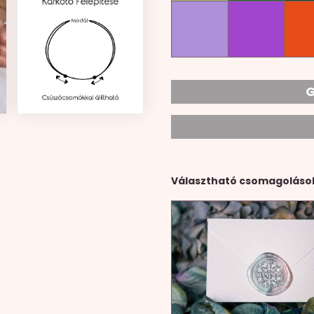
G
Választható csomagoláso