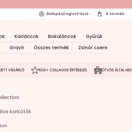
Belépés/regisztráció
0
termék
ok
Karláncok
Bokaláncok
Gyűrűk
Gravír
Összes termék
Zsinór csere
SÁRLÓ
500+ CSILLAGOS ÉRTÉKELÉS
ÖTVÖS ÁLTAL MEGÁLMODO
llection
los karkötők
ion