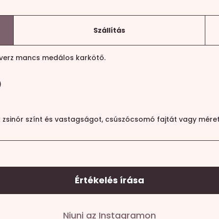
Szállítás
inverz mancs medálos karkötő.
)
k zsinór színt és vastagságot, csúszócsomó fajtát vagy méret
Értékelés írása
Niuni az Instagramon