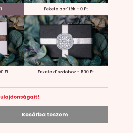
Ft
Fekete boríték - 0 Ft
0 Ft
Fekete díszdoboz - 600 Ft
tulajdonságait!
Kosárba teszem