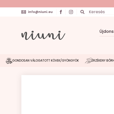
info@niuni.eu
Újdon
GONDOSAN VÁLOGATOTT KÖVEK/GYÖNGYÖK
ÉRZÉKENY BŐRHÖZ IGA