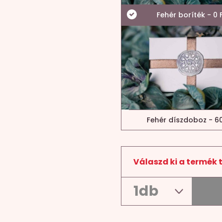
Fehér boríték - 0 
Fehér díszdoboz - 60
Válaszd ki a termék 