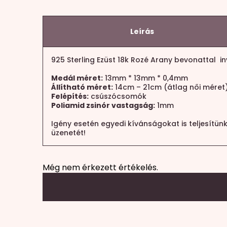
Leírás
925 Sterling Ezüst 18k Rozé Arany bevonattal 
Medál méret:
13mm * 13mm * 0,4mm
Állítható méret:
14cm – 21cm (átlag női méret
Felépítés:
csúszócsomók
Poliamid zsinór vastagság:
1mm
Igény esetén egyedi kívánságokat is teljesítün
üzenetét!
Még nem érkezett értékelés.
Mondd el a véleményed