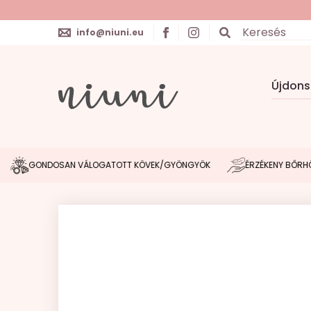
info@niuni.eu
Újdon
GONDOSAN VÁLOGATOTT KÖVEK/GYÖNGYÖK
ÉRZÉKENY BŐRHÖZ IG