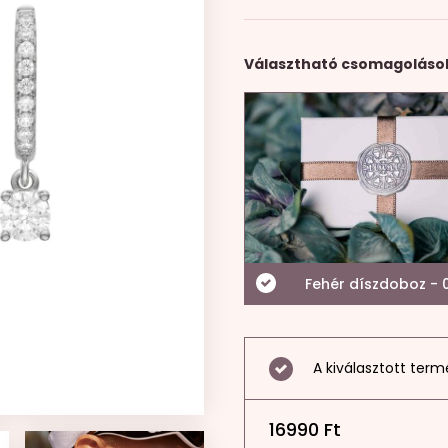
Választható csomagoláso
Fehér díszdoboz - 0
A kiválasztott term
16990
Ft