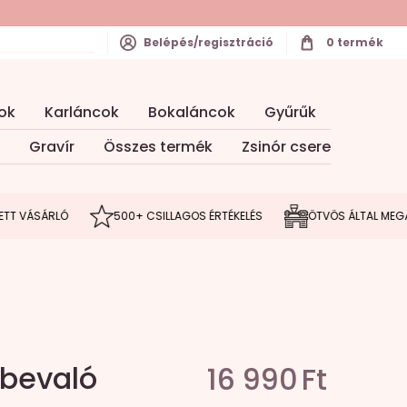
Belépés/regisztráció
0
termék
ok
Karláncok
Bokaláncok
Gyűrűk
Gravír
Összes termék
Zsinór csere
ÁSÁRLÓ
500+ CSILLAGOS ÉRTÉKELÉS
ÖTVÖS ÁLTAL MEGÁLMOD
lbevaló
16 990
Ft