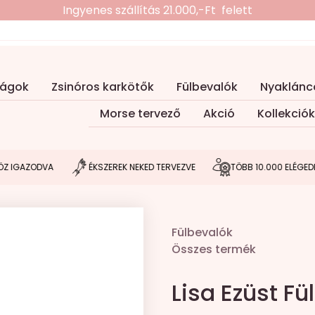
Ingyenes szállítás 21.000,-Ft felett
ságok
Zsinóros karkötők
Fülbevalók
Nyaklánc
Morse tervező
Akció
Kollekciók
AZODVA
ÉKSZEREK NEKED TERVEZVE
TÖBB 10.000 ELÉGEDETT V
Fülbevalók
Összes termék
Lisa Ezüst Fü