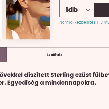
Normál kézbesítés: 1-3 m
Szállítás
övekkel díszített Sterling ezüst fülb
er. Egyediség a mindennapokra.