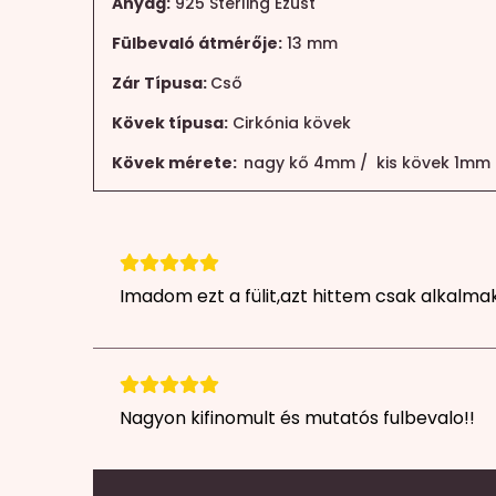
Anyag:
925 Sterling Ezüst
Fülbevaló átmérője:
13 mm
Zár Típusa:
Cső
Kövek típusa:
Cirkónia kövek
Kövek mérete:
nagy kő 4mm / kis kövek 1mm
Imadom ezt a fülit,azt hittem csak alkalma
Nagyon kifinomult és mutatós fulbevalo!!