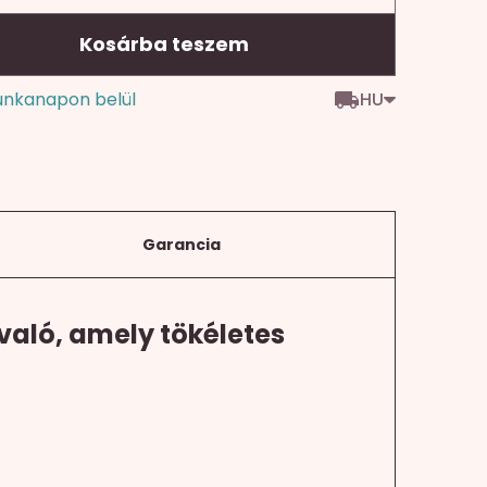
Kosárba teszem
HU
unkanapon belül
Garancia
evaló, amely tökéletes