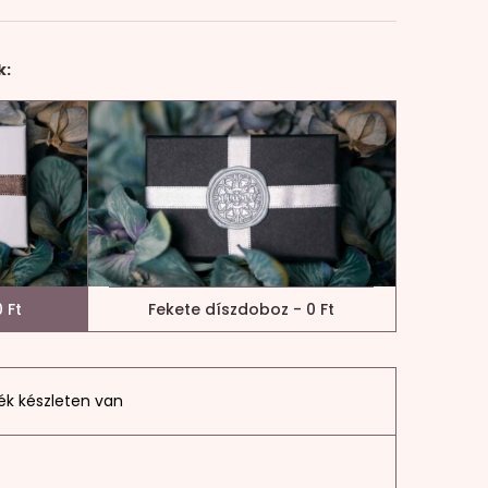
k:
 Ft
Fekete díszdoboz - 0 Ft
ék készleten van