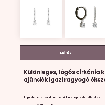
Leírás
Különleges, lógós cirkónia k
ajándék igazi ragyogó éksz
Egy darab, amihez örökké ragaszkodhatsz.