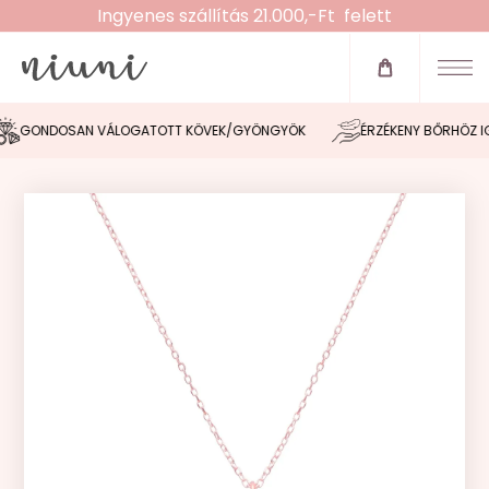
Ingyenes szállítás 21.000,-Ft felett
Újdonságok
Zsinóros karkötők
GONDOSAN VÁLOGATOTT KÖVEK/GYÖNGYÖK
ÉRZÉKENY BŐRHÖZ IGA
Fülbevalók
Nyakláncok
Karláncok
Bokaláncok
Gyűrűk
Morse tervező
Akció