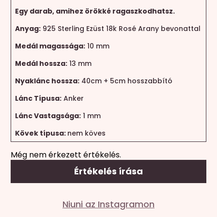
Egy darab, amihez örökké ragaszkodhatsz.
Anyag:
925 Sterling Ezüst 18k Rosé Arany bevonattal
Medál magassága:
10 mm
Medál hossza:
13 mm
Nyaklánc hossza:
40cm + 5cm hosszabbító
Lánc Típusa:
Anker
Lánc Vastagsága:
1 mm
Kövek típusa:
nem köves
Még nem érkezett értékelés.
Értékelés írása
Mondd el a véleményed
Niuni az Instagramon
Az e-mail címet nem tesszük közzé.
A kötelező