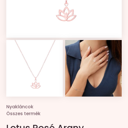
Kollekciók
Gravír
Összes termék
Zsinór csere
Nyakláncok
Összes termék
Lotus Rosé Arany