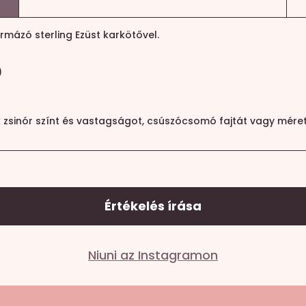
mázó sterling Ezüst karkötővel.
)
k zsinór színt és vastagságot, csúszócsomó fajtát vagy méret
Értékelés írása
Niuni az Instagramon
lező mezőket
*
karakterrel jelöltük