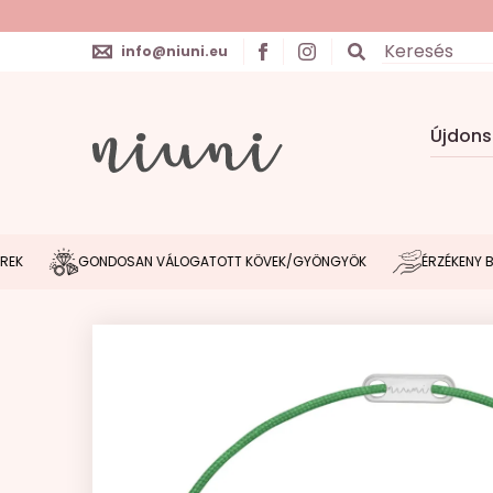
info@niuni.eu
Újdon
GONDOSAN VÁLOGATOTT KÖVEK/GYÖNGYÖK
ÉRZÉKENY BŐRHÖZ