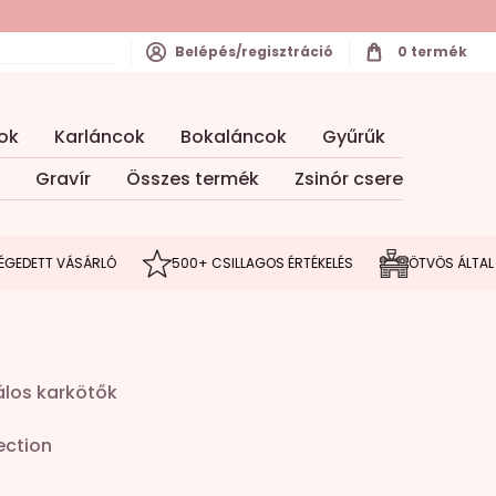
Belépés/regisztráció
0
termék
ok
Karláncok
Bokaláncok
Gyűrűk
Gravír
Összes termék
Zsinór csere
T VÁSÁRLÓ
500+ CSILLAGOS ÉRTÉKELÉS
ÖTVÖS ÁLTAL MEGÁL
los karkötők
ection