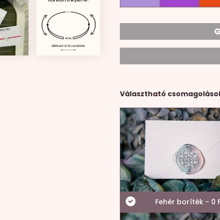
G
Választható csomagoláso
Fehér boríték - 0 