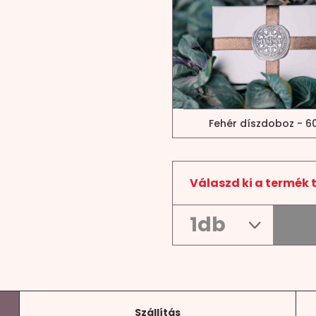
Fehér díszdoboz - 60
Válaszd ki a termék 
Szállítás