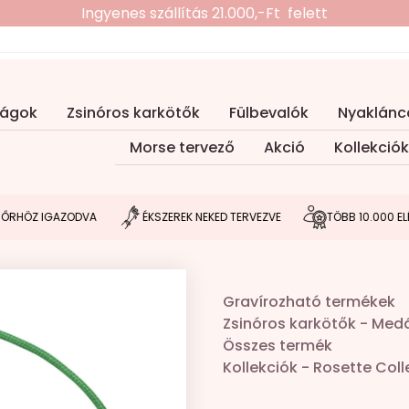
Ingyenes szállítás 21.000,-Ft felett
ságok
Zsinóros karkötők
Fülbevalók
Nyaklánc
Morse tervező
Akció
Kollekciók
 IGAZODVA
ÉKSZEREK NEKED TERVEZVE
TÖBB 10.000 ELÉGEDET
Gravírozható termékek
Zsinóros karkötők
-
Medá
Összes termék
Kollekciók
-
Rosette Coll