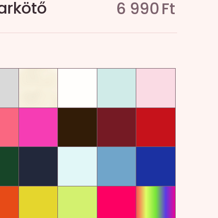
arkötő
6 990
Ft