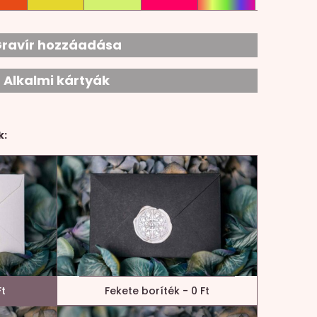
ravír hozzáadása
Alkalmi kártyák
k:
Ft
Fekete boríték - 0 Ft