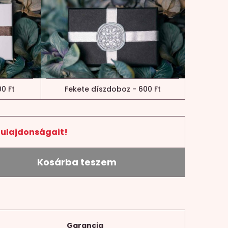
0 Ft
Fekete díszdoboz - 600 Ft
tulajdonságait!
Kosárba teszem
Garancia