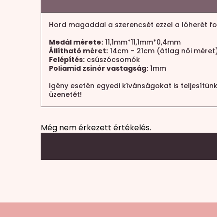
Hord magaddal a szerencsét ezzel a lóherét for
Medál mérete:
11,1mm*11,1mm*0,4mm
Állítható méret:
14cm – 21cm (átlag női méret
Felépítés:
csúszócsomók
Poliamid zsinór vastagság:
1mm
Igény esetén egyedi kívánságokat is teljesítün
üzenetét!
Még nem érkezett értékelés.
Mondd el a véleményed
Az e-mail címet nem tesszük közzé.
A köte
A te értékelésed
*