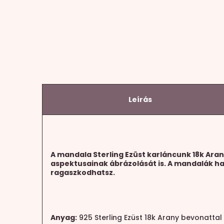
Leírás
A mandala Sterling Ezüst karláncunk 18k Ara
aspektusainak ábrázolását is.
A
mandalák has
ragaszkodhatsz.
Anyag:
925 Sterling Ezüst 18k Arany bevonattal