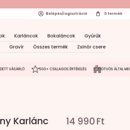
Belépés/regisztráció
0
termék
ok
Karláncok
Bokaláncok
Gyűrűk
Gravír
Összes termék
Zsinór csere
 VÁSÁRLÓ
500+ CSILLAGOS ÉRTÉKELÉS
ÖTVÖS ÁLTAL MEGÁLMO
ny Karlánc
14 990
Ft