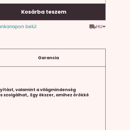
Kosárba teszem
HU
unkanapon belül
Garancia
yítást, valamint a világmindenség
s szolgálhat,.
Egy ékszer, amihez örökké