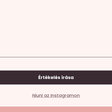
Értékelés írása
Niuni az Instagramon
lező mezőket
*
karakterrel jelöltük