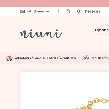
info@niuni.eu
Újdon
GONDOSAN VÁLOGATOTT KÖVEK/GYÖNGYÖK
ÉRZÉKENY BŐRHÖZ I