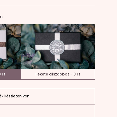
k:
 Ft
Fekete díszdoboz - 0 Ft
ék készleten van