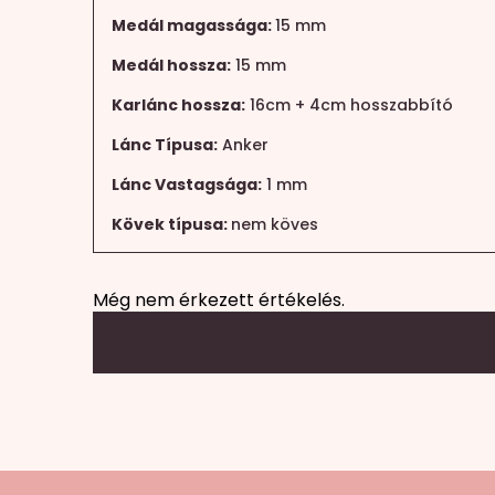
Medál magassága:
15 mm
Medál hossza:
15 mm
Karlánc hossza:
16cm + 4cm hosszabbító
Lánc Típusa:
Anker
Lánc Vastagsága:
1 mm
Kövek típusa:
nem köves
Még nem érkezett értékelés.
Mondd el a véleményed
Az e-mail címet nem tesszük közzé.
A köte
A te értékelésed
*