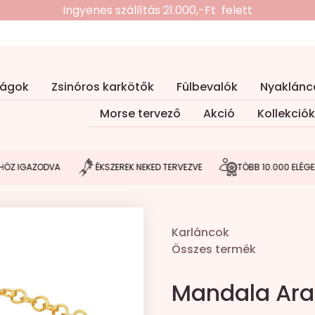
Ingyenes szállítás 21.000,-Ft felett
ságok
Zsinóros karkötők
Fülbevalók
Nyaklánc
Morse tervező
Akció
Kollekciók
GAZODVA
ÉKSZEREK NEKED TERVEZVE
TÖBB 10.000 ELÉGEDETT
Karláncok
Összes termék
Mandala Ara