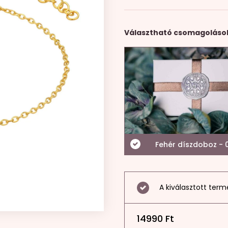
Választható csomagoláso
Fehér díszdoboz - 0
A kiválasztott term
14990
Ft