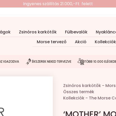
Ingyenes szállítás 21.000,-Ft felett
ságok
Zsinóros karkötők
Fülbevalók
Nyaklánc
Morse tervező
Akció
Kollekciók
ODVA
ÉKSZEREK NEKED TERVEZVE
TÖBB 10.000 ELÉGEDETT VÁS
Zsinóros karkötők
-
Mors
Összes termék
Kollekciók
-
The Morse Co
‘MOTHER’ MO