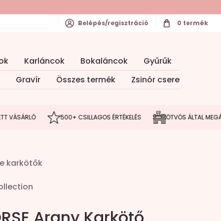
Belépés/regisztráció
0
termék
ok
Karláncok
Bokaláncok
Gyűrűk
Gravír
Összes termék
Zsinór csere
ÁRLÓ
500+ CSILLAGOS ÉRTÉKELÉS
ÖTVÖS ÁLTAL MEGÁLMODOT
e karkötők
llection
RSE Arany Karkötő