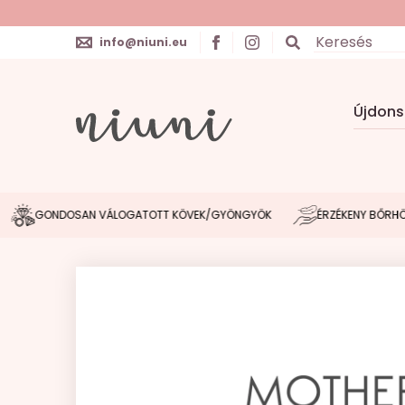
info@niuni.eu
Újdon
ONDOSAN VÁLOGATOTT KÖVEK/GYÖNGYÖK
ÉRZÉKENY BŐRHÖZ IGAZ