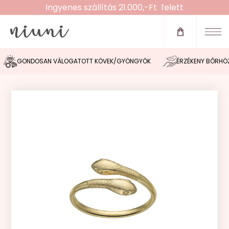
Ingyenes szállítás 21.000,-Ft felett
Újdonságok
Zsinóros karkötők
GONDOSAN VÁLOGATOTT KÖVEK/GYÖNGYÖK
ÉRZÉKENY BŐRHÖZ 
Fülbevalók
Nyakláncok
Karláncok
Bokaláncok
Gyűrűk
Morse tervező
Akció