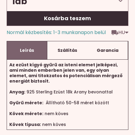
Kosárba teszem
HU
Normál kézbesítés: 1-3 munkanapon belül
Leírás
Szállítás
Garancia
Az ezüst kígyó gyűrű az isteni elemet jelképezi,
ami minden emberben jelen van, egy olyan
elemet, ami titokzatos és potenciálisan mérgező
energiát biztosít.
Anyag:
925 Sterling Ezüst 18k Arany bevonattal
Gyűrű mérete:
Állítható 50-58 méret között
Kövek mérete:
nem köves
Kövek típusa:
nem köves