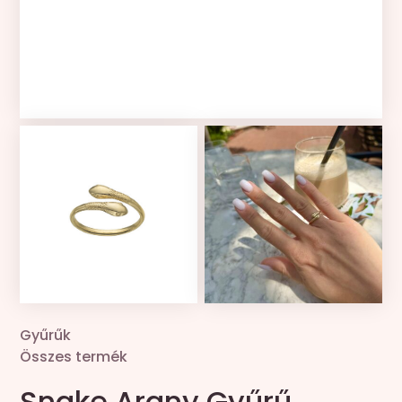
Kollekciók
Gravír
Összes termék
Zsinór csere
Gyűrűk
Összes termék
Snake Arany Gyűrű