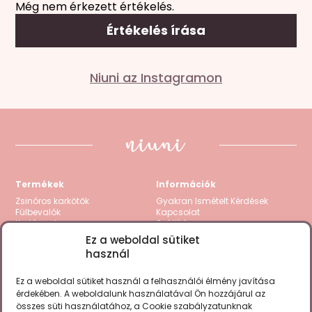
Még nem érkezett értékelés.
Értékelés írása
Mondd el a véleményed
Niuni az Instagramon
Az e-mail címet nem tesszük közzé.
A kötelező
mezőket
*
karakterrel jelöltük
A te értékelésed
*
1 / 5 csillag
2 / 5 csillag
3 / 5 csillag
4 / 5 csillag
5
/ 5 csillag
Termékek
Információk
Értékelésed
*
Zsinóros karkötők
Gyakran Ismételt Kérdések
Fülbevalók
Kapcsolat
Karláncok
Szállítás
Nyakláncok
Visszatérítés / Garancia
Ez a weboldal sütiket
Kollekciók
Fizetési módok
használ
Gravírozható termékek
Zsinór csere
Összes termék
ÁSZF
Adatkezelési tájékoztató
Ez a weboldal sütiket használ a felhasználói élmény javítása
Cookie Policy (EU)
érdekében. A weboldalunk használatával Ön hozzájárul az
összes süti használatához, a Cookie szabályzatunknak