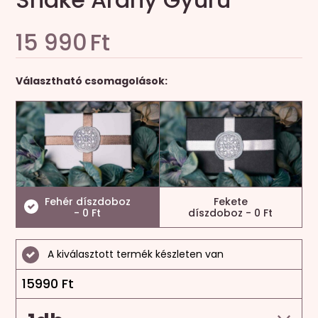
15 990
Ft
Választható csomagolások:
Fehér díszdoboz
Fekete
- 0 Ft
díszdoboz - 0 Ft
A kiválasztott termék készleten van
15990
Ft