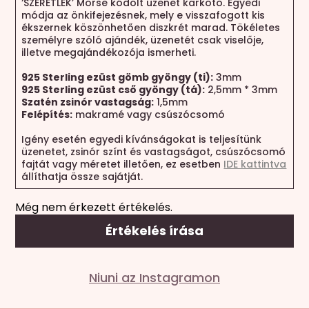
‘SZERETLEK’ Morse kódolt üzenet karkötő. Egyedi
módja az önkifejezésnek, mely e visszafogott kis
ékszernek köszönhetően diszkrét marad. Tökéletes
személyre szóló ajándék, üzenetét csak viselője,
illetve megajándékozója ismerheti.
925 Sterling ezüst gömb gyöngy (ti):
3mm
925 Sterling ezüst cső gyöngy (tá):
2,5mm * 3mm
Szatén zsinór vastagság:
1,5mm
Felépítés:
makramé vagy csúszócsomó
Igény esetén egyedi kívánságokat is teljesítünk
üzenetet, zsinór színt és vastagságot, csúszócsomó
fajtát vagy méretet illetően, ez esetben
IDE kattintva
állíthatja össze sajátját.
Még nem érkezett értékelés.
Értékelés írása
Mondd el a véleményed
Niuni az Instagramon
Az e-mail címet nem tesszük közzé.
A kötelező
mezőket
*
karakterrel jelöltük