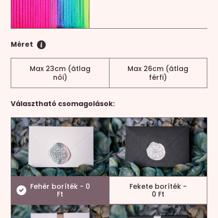
Méret
Max 23cm (átlag
Max 26cm (átlag
női)
férfi)
Választható csomagolások:
Fehér boríték - 0
Fekete boríték -
Ft
0 Ft