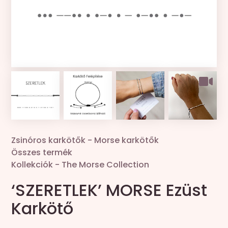
Kollekciók
Gravír
Összes termék
Zsinór csere
Zsinóros karkötők
-
Morse karkötők
Összes termék
Kollekciók
-
The Morse Collection
‘SZERETLEK’ MORSE Ezüst
Karkötő