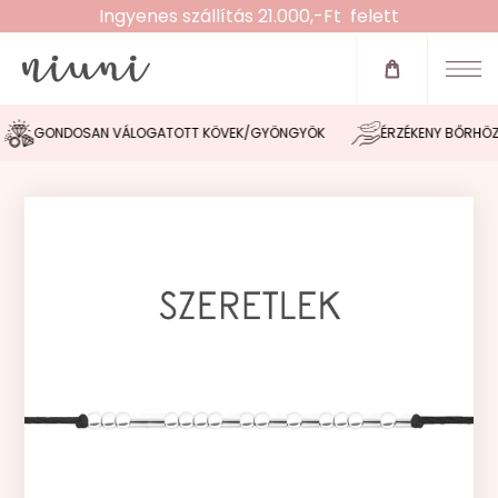
Ingyenes szállítás 21.000,-Ft felett
Újdonságok
Zsinóros karkötők
GONDOSAN VÁLOGATOTT KÖVEK/GYÖNGYÖK
ÉRZÉKENY BŐRHÖZ IG
Fülbevalók
Nyakláncok
Karláncok
Bokaláncok
Gyűrűk
Morse tervező
Akció