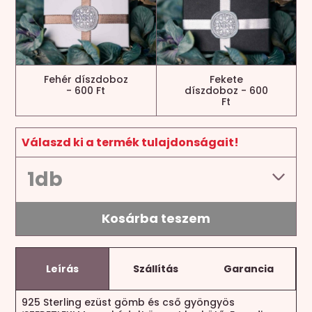
Fehér díszdoboz
Fekete
- 600 Ft
díszdoboz - 600
Ft
Válaszd ki a termék tulajdonságait!
Kosárba teszem
Leírás
Szállítás
Garancia
925 Sterling ezüst gömb és cső gyöngyös