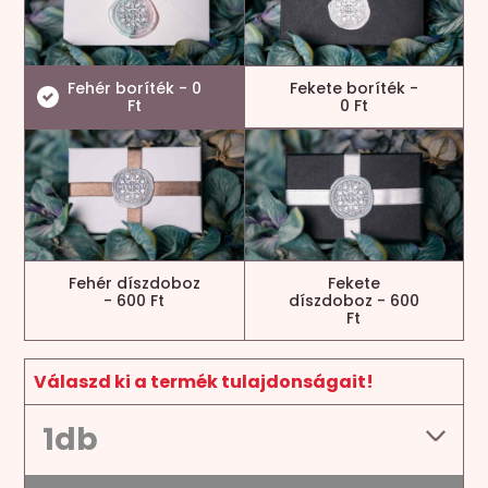
Fehér boríték - 0
Fekete boríték -
Ft
0 Ft
Fehér díszdoboz
Fekete
- 600 Ft
díszdoboz - 600
Ft
Válaszd ki a termék tulajdonságait!