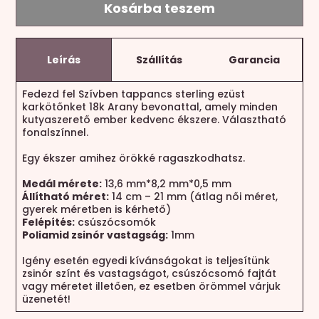
Kosárba teszem
Leírás
Szállítás
Garancia
Fedezd fel Szívben tappancs sterling ezüst
karkötőnket 18k Arany bevonattal, amely minden
kutyaszerető ember kedvenc ékszere. Választható
fonalszínnel.
Egy ékszer amihez örökké ragaszkodhatsz.
Medál mérete:
13,6 mm*8,2 mm*0,5 mm
Állítható méret:
14 cm – 21 mm (átlag női méret,
gyerek méretben is kérhető)
Felépítés:
csúszócsomók
Poliamid zsinór vastagság:
1mm
Igény esetén egyedi kívánságokat is teljesítünk
zsinór színt és vastagságot, csúszócsomó fajtát
vagy méretet illetően, ez esetben örömmel várjuk
üzenetét!