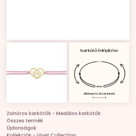
Kollekciók
Gravír
Összes termék
Zsinór csere
Zsinóros karkötők
-
Medálos karkötők
Összes termék
Újdonságok
Kollekciók
-
Vivet Collection