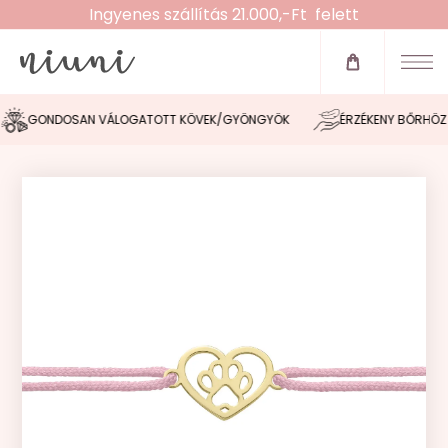
Ingyenes szállítás 21.000,-Ft felett
Újdonságok
Zsinóros karkötők
GONDOSAN VÁLOGATOTT KÖVEK/GYÖNGYÖK
ÉRZÉKENY BŐRHÖZ I
Fülbevalók
Nyakláncok
Karláncok
Bokaláncok
Gyűrűk
Morse tervező
Akció