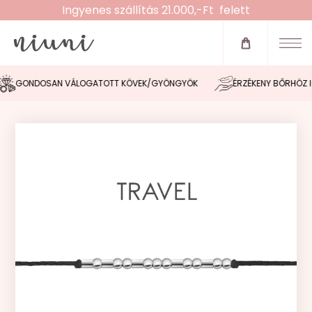
Ingyenes szállítás 21.000,-Ft felett
Újdonságok
Zsinóros karkötők
GONDOSAN VÁLOGATOTT KÖVEK/GYÖNGYÖK
ÉRZÉKENY BŐRHÖZ IGAZ
Fülbevalók
Nyakláncok
Karláncok
Bokaláncok
Gyűrűk
Morse tervező
Akció