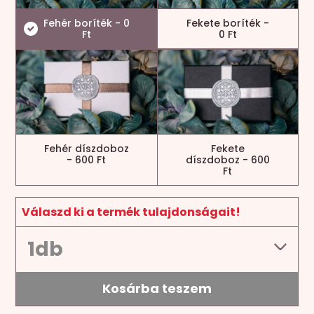
Fehér boríték - 0
Fekete boríték -
Ft
0 Ft
Fehér díszdoboz
Fekete
- 600 Ft
díszdoboz - 600
Ft
Válaszd ki a termék tulajdonságait!
Kosárba teszem