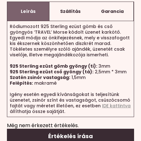
Leírás
Szállítás
Garancia
Ródiumozott 925 Sterling ezüst gömb és cső
gyöngyös ‘TRAVEL’ Morse kódolt üzenet karkötő.
Egyedi módja az önkifejezésnek, mely e visszafogott
kis ékszernek köszönhetően diszkrét marad.
Tökéletes személyre szóló ajándék, üzenetét csak
viselője, illetve megajándékozója ismerheti.
925 Sterling ezüst gömb gyöngy (ti):
3mm
925 Sterling ezüst cső gyöngy (tá):
2,5mm * 3mm
Szatén zsinór vastagság:
1,5mm
Felépítés:
makramé
Igény esetén egyedi kívánságokat is teljesítünk
üzenetet, zsinór színt és vastagságot, csúszócsomó
fajtát vagy méretet illetően, ez esetben
IDE kattintva
állíthatja össze sajátját.
Még nem érkezett értékelés.
Értékelés írása