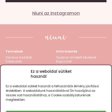
Mondd el a véleményed
Niuni az Instagramon
Az e-mail címet nem tesszük közzé.
A kötelező
mezőket
*
karakterrel jelöltük
A te értékelésed
*
1 / 5 csillag
2 / 5 csillag
3 / 5 csillag
4 / 5 csillag
5
/ 5 csillag
Termékek
Információk
Értékelésed
*
Zsinóros karkötők
Gyakran Ismételt Kérdések
Fülbevalók
Kapcsolat
Karláncok
Szállítás
Nyakláncok
Visszatérítés / Garancia
Ez a weboldal sütiket
Kollekciók
Fizetési módok
használ
Gravírozható termékek
Zsinór csere
Összes termék
ÁSZF
Adatkezelési tájékoztató
Ez a weboldal sütiket használ a felhasználói élmény javítása
Cookie Policy (EU)
érdekében. A weboldalunk használatával Ön hozzájárul az
összes süti használatához, a Cookie szabályzatunknak
Megtalálsz minket a fontosabb
megfelelően.
Név
social csatornákon is.