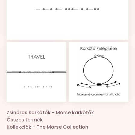
Kollekciók
Gravír
Összes termék
Zsinór csere
Zsinóros karkötők
-
Morse karkötők
Összes termék
Kollekciók
-
The Morse Collection