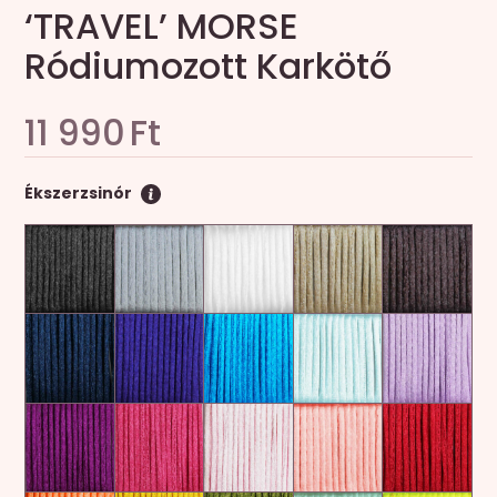
‘TRAVEL’ MORSE
Ródiumozott Karkötő
11 990
Ft
Ékszerzsinór