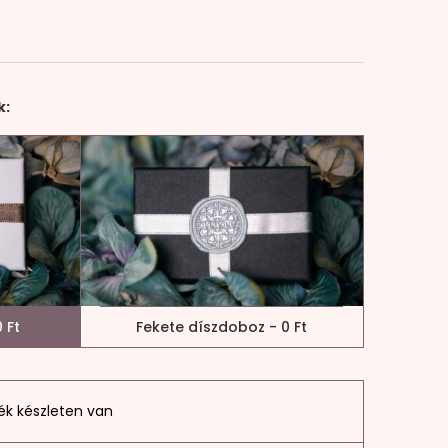
k:
 Ft
Fekete díszdoboz - 0 Ft
ék készleten van