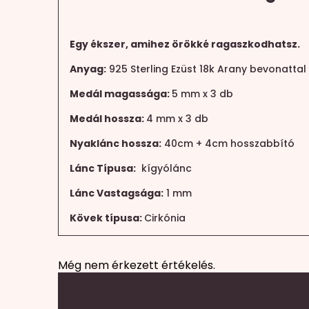
Egy ékszer, amihez örökké ragaszkodhatsz.
Anyag:
925 Sterling Ezüst 18k Arany bevonattal
Medál magassága:
5 mm x 3 db
Medál hossza:
4 mm x 3 db
Nyaklánc hossza:
40cm + 4cm hosszabbító
Lánc Típusa:
kígyólánc
Lánc Vastagsága:
1 mm
Kövek típusa:
Cirkónia
Még nem érkezett értékelés.