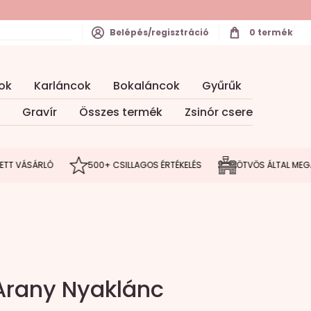
Belépés/regisztráció
0
termék
ok
Karláncok
Bokaláncok
Gyűrűk
Gravír
Összes termék
Zsinór csere
ÁSÁRLÓ
500+ CSILLAGOS ÉRTÉKELÉS
ÖTVÖS ÁLTAL MEGÁLMOD
 Arany Nyaklánc