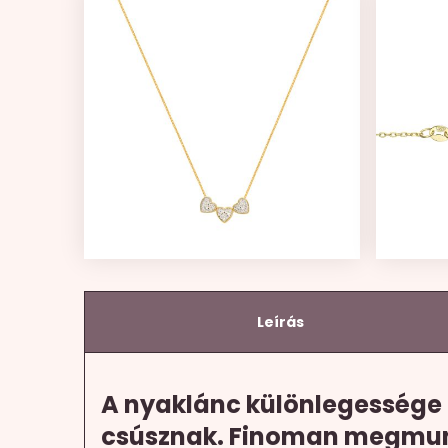
Leírás
A nyaklánc különlegessége 
csúsznak. Finoman megmunká