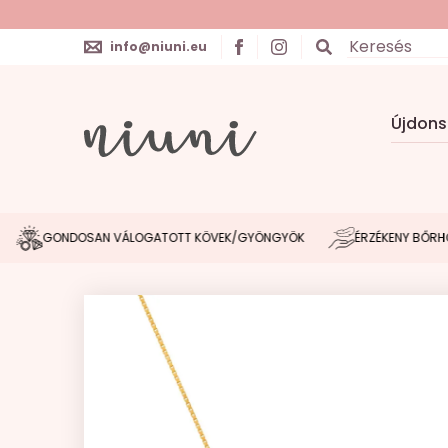
info@niuni.eu
Újdon
GONDOSAN VÁLOGATOTT KÖVEK/GYÖNGYÖK
ÉRZÉKENY BŐRHÖZ IG