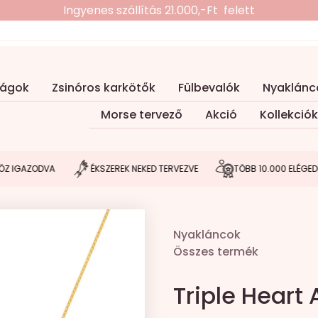
Ingyenes szállítás 21.000,-Ft felett
ságok
Zsinóros karkötők
Fülbevalók
Nyaklánc
Morse tervező
Akció
Kollekciók
AZODVA
ÉKSZEREK NEKED TERVEZVE
TÖBB 10.000 ELÉGEDETT V
Nyakláncok
Összes termék
Triple Heart