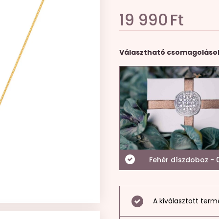
19 990
Ft
Választható csomagoláso
Fehér díszdoboz - 0
A kiválasztott term