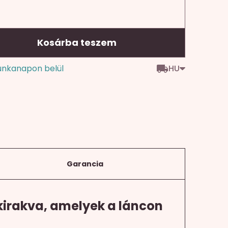
Kosárba teszem
HU
unkanapon belül
Garancia
kirakva, amelyek a láncon